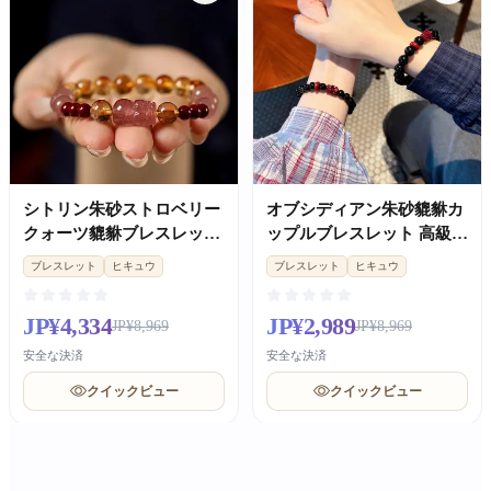
シトリン朱砂ストロベリー
オブシディアン朱砂貔貅カ
クォーツ貔貅ブレスレット
ップルブレスレット 高級記
金運開運レディース
念日ギフト
ブレスレット
ヒキュウ
ブレスレット
ヒキュウ
JP¥4,334
JP¥2,989
JP¥8,969
JP¥8,969
安全な決済
安全な決済
クイックビュー
クイックビュー