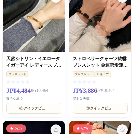
天然シトリン・イエロータ
ストロベリークォーツ貔貅
イガーアイ レディースブレ
ブレスレット 金運恋愛運
スレット 金運幸運ギフト
肌色 UP レディースカップ
ブレスレット
ブレスレット
ヒキュウ
ルギフト
JP¥4,484
JP¥3,886
JP¥10,464
JP¥10,464
安全な決済
安全な決済
クイックビュー
クイックビュー
🔥
-52%
🔥
-67%