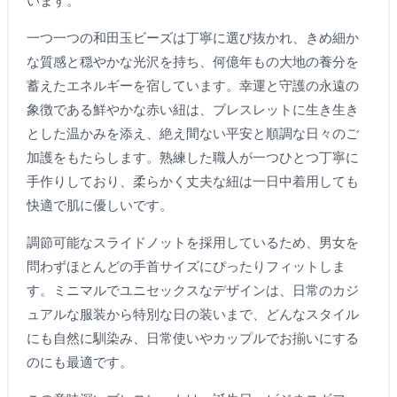
います。
一つ一つの和田玉ビーズは丁寧に選び抜かれ、きめ細か
な質感と穏やかな光沢を持ち、何億年もの大地の養分を
蓄えたエネルギーを宿しています。幸運と守護の永遠の
象徴である鮮やかな赤い紐は、ブレスレットに生き生き
とした温かみを添え、絶え間ない平安と順調な日々のご
加護をもたらします。熟練した職人が一つひとつ丁寧に
手作りしており、柔らかく丈夫な紐は一日中着用しても
快適で肌に優しいです。
調節可能なスライドノットを採用しているため、男女を
問わずほとんどの手首サイズにぴったりフィットしま
す。ミニマルでユニセックスなデザインは、日常のカジ
ュアルな服装から特別な日の装いまで、どんなスタイル
にも自然に馴染み、日常使いやカップルでお揃いにする
のにも最適です。