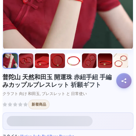
普陀山 天然和田玉 開運珠 赤紐手紐 手編
みカップルブレスレット 祈願ギフト
クラフト 向け 和田玉, ブレスレット と 日常使い
新着商品