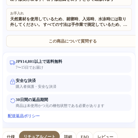
お手入れ
天然素材を使用しているため、就寝時、入浴時、水泳時には取り
外してください。 すべての寸法は手作業で測定しているため、
±0.5cm 程度の誤差が生じる場合があります。予めご了承くださ
い。 当社のすべての製品に使用されている素材は 100% 天然で環
境に優しいものです。 手作りかつ天然素材を使用しているため、
この商品について質問する
わずかな不規則さが生じる場合があります。また、照明やモニタ
ーの設定により、実物の色が画像と若干異なる場合があります。
JP¥14,801以上で送料無料
7〜15日でお届け
安全な決済
購入者保護・安全な決済
30日間の返品期間
商品は未使用かつ元の梱包状態である必要があります
配送
返品ポリシー
リチュアルノート
仕様
詳細
FAQ
レビュー