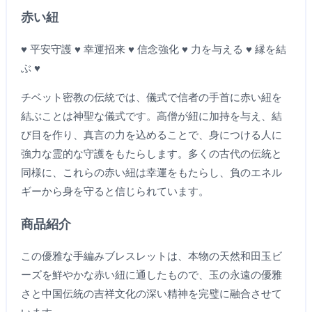
赤い紐
♥ 平安守護 ♥ 幸運招来 ♥ 信念強化 ♥ 力を与える ♥ 縁を結
ぶ ♥
チベット密教の伝統では、儀式で信者の手首に赤い紐を
結ぶことは神聖な儀式です。高僧が紐に加持を与え、結
び目を作り、真言の力を込めることで、身につける人に
強力な霊的な守護をもたらします。多くの古代の伝統と
同様に、これらの赤い紐は幸運をもたらし、負のエネル
ギーから身を守ると信じられています。
商品紹介
この優雅な手編みブレスレットは、本物の天然和田玉ビ
ーズを鮮やかな赤い紐に通したもので、玉の永遠の優雅
さと中国伝統の吉祥文化の深い精神を完璧に融合させて