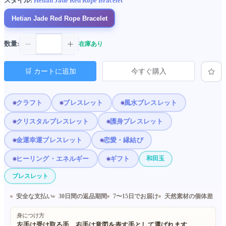
スタイル:
Hetian Jade Red Rope Bracelet
Hetian Jade Red Rope Bracelet
数量:
在庫あり
🛒 カートに追加
今すぐ購入
クラフト
ブレスレット
風水ブレスレット
クリスタルブレスレット
護身ブレスレット
金運幸運ブレスレット
恋愛・縁結び
ヒーリング・エネルギー
ギフト
和田玉
ブレスレット
安全な支払い
30日間の返品期間
7〜15日でお届け
天然素材の個体差
身につけ方
左手は受け取る手、右手は意図を表す手として選ばれます