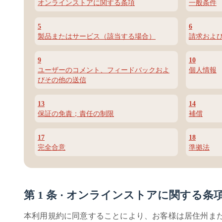
オンラインストアに関する条項
一般条件
5
6
製品またはサービス（該当する場合）
請求およ
9
10
ユーザーのコメント、フィードバックおよ
個人情報
びその他の送信
13
14
保証の免責；責任の制限
補償
17
18
完全合意
準拠法
第 1 条 · オンラインストアに関する条
本利用規約に同意することにより、お客様は居住州ま