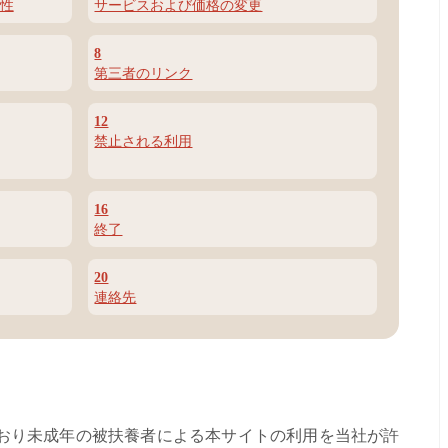
性
サービスおよび価格の変更
8
第三者のリンク
12
禁止される利用
16
終了
20
連絡先
おり未成年の被扶養者による本サイトの利用を当社が許