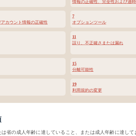
情報の正確性、完全性および適時
7
びアカウント情報の正確性
オプションツール
11
誤り、不正確さまたは漏れ
15
分離可能性
19
利用規約の変更
項
たは省の成人年齢に達していること、または成人年齢に達して