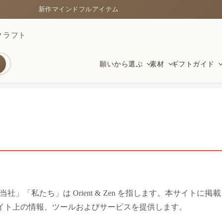
新作マインドフルアイテム
クラフト
願いから選ぶ
素材
ギフトガイド
守護
クリスタルブレスレット
新しい始まりに
富と幸
菩提と
守護の
黒曜石、貔貅、安定をもたらす品
色、透明感、天然の表情
卒業、引越し、仕事、新たな一歩に
繁栄と
温かく
安全と
静けさと明晰さ
赤い紐
繁栄の願いに
愛と調
風水シ
心に残
上の「当社」「私たち」は Orient & Zen を指します。本
集中と静けさのための素材
祝福とつながりのシンプルな象徴
仕事、お金、前進への祝福
やさし
伝統の
贈り物
びに本サイト上の情報、ツールおよびサービスを提供します。