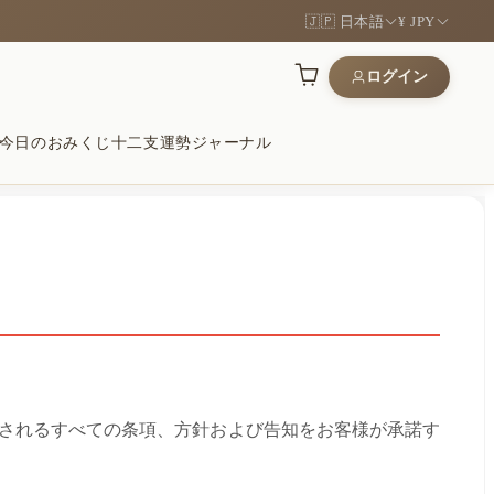
🇯🇵 日本語
¥ JPY
ログイン
今日のおみくじ
十二支運勢
ジャーナル
運
木
願いに
道を開く象徴
、手になじむ質感
安定をそっと願う贈り物
和
ンボル
るギフト
サイトに掲載されるすべての条項、方針および告知をお客様が承諾す
い石と心に残るギフト
形を現代的に
に選ばれた品を見る