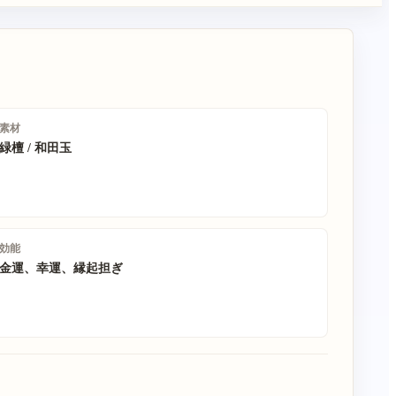
素材
緑檀 / 和田玉
効能
金運、幸運、縁起担ぎ