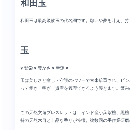
和田玉
和田玉は最高級軟玉の代名詞です。願いや夢を叶え、持
玉
♥ 繁栄 ♥ 豊かさ ♥ 幸運 ♥
玉は美しさと癒し・守護のパワーで古来珍重され、ビジ
って働き・稼ぎ・資産を管理できるよう導きます。繁栄
この天然文遊ブレスレットは、インド産小葉紫檀、黒檀
特の天然木目と上品な香りが特徴。複数回の手作業研磨