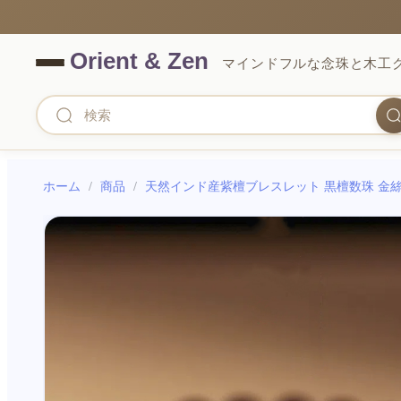
マインドフルな念珠と木工
ホーム
/
商品
/
天然インド産紫檀ブレスレット 黒檀数珠 金