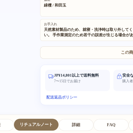
緑檀 / 和田玉
お手入れ
天然素材製品のため、就寝・洗浄時は取り外してく
い。 手作業測定のため若干の誤差が生じる場合が
ます。ご了承ください。 全製品に天然・環境に優
素材を使用しています。 手作り天然品のため微細
凸が見られる場合があり、天然の風合いにより実物
この
が写真と異なることがあります。
JP¥14,801以上で送料無料
安全
7〜15日でお届け
購入
配送
返品ポリシー
リチュアルノート
様
詳細
FAQ