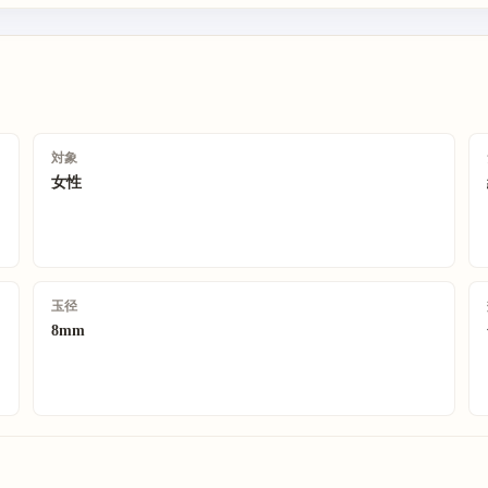
対象
女性
玉径
8mm