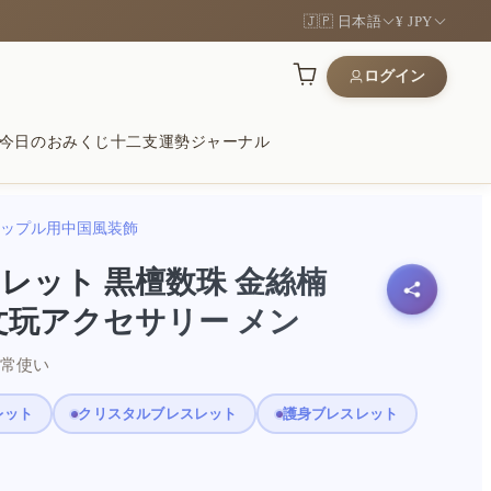
🇯🇵 日本語
¥ JPY
ログイン
今日のおみくじ
十二支運勢
ジャーナル
カップル用中国風装飾
運
木
願いに
レット 黒檀数珠 金絲楠
道を開く象徴
、手になじむ質感
安定をそっと願う贈り物
文玩アクセサリー メン
ップル用中国風装飾
日常使い
和
ンボル
るギフト
レット
クリスタルブレスレット
護身ブレスレット
い石と心に残るギフト
形を現代的に
に選ばれた品を見る