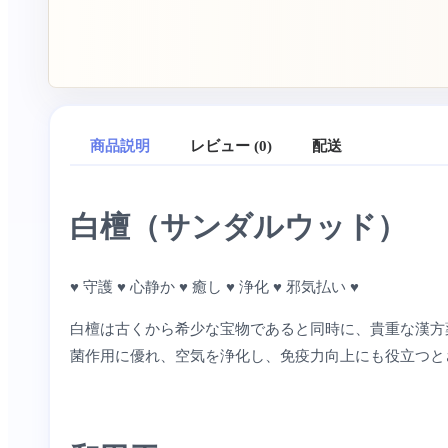
商品説明
レビュー (0)
配送
白檀（サンダルウッド）
♥ 守護 ♥ 心静か ♥ 癒し ♥ 浄化 ♥ 邪気払い ♥
白檀は古くから希少な宝物であると同時に、貴重な漢方
菌作用に優れ、空気を浄化し、免疫力向上にも役立つと