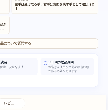
左手は受け取る手、右手は意図を表す手として選ばれま
す
ださ
あり
しい
な凹
の色
商品について質問する
な決済
30日間の返品期間
者保護・安全な決済
商品は未使用かつ元の梱包状態
である必要があります
レビュー