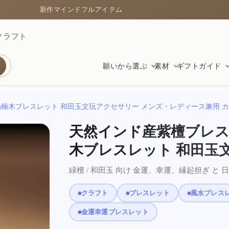
新作マインドフルアイテム
クラフト
願いから選ぶ
素材
ギフトガイド
絲楠木ブレスレット 和田玉文玩アクセサリー メンズ・レディース兼用 
守護
クリスタルブレスレット
新しい始まりに
富と幸
菩提と
守護の
天然インド産紫檀ブレス
黒曜石、貔貅、安定をもたらす品
色、透明感、天然の表情
卒業、引越し、仕事、新たな一歩に
繁栄と
温かく
安全と
木ブレスレット 和田玉
ズ・レディース兼用 カ
緑檀 / 和田玉 向け 金運、幸運、縁起担ぎ と 
静けさと明晰さ
赤い紐
繁栄の願いに
愛と調
風水シ
心に残
クラフト
ブレスレット
風水ブレス
集中と静けさのための素材
祝福とつながりのシンプルな象徴
仕事、お金、前進への祝福
やさし
伝統の
贈り物
金運幸運ブレスレット