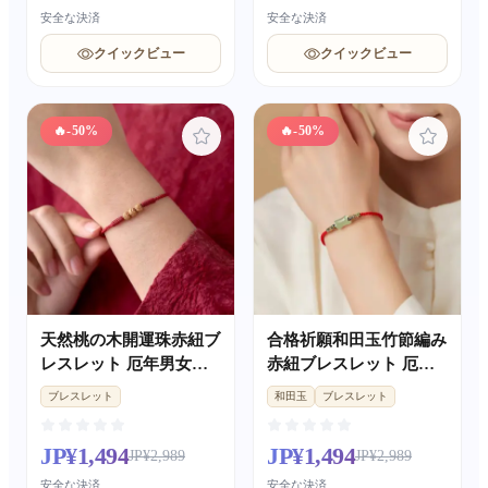
安全な決済
安全な決済
クイックビュー
クイックビュー
🔥
-50%
🔥
-50%
天然桃の木開運珠赤紐ブ
合格祈願和田玉竹節編み
レスレット 厄年男女兼
赤紐ブレスレット 厄年
用 子供おびえ防止お守
男女兼用 受験生お守り
ブレスレット
和田玉
ブレスレット
り
手輪v
JP¥1,494
JP¥1,494
JP¥2,989
JP¥2,989
安全な決済
安全な決済