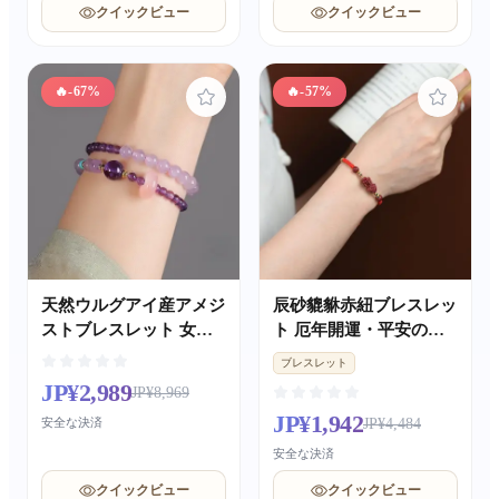
クイックビュー
クイックビュー
🔥
-67%
🔥
-57%
天然ウルグアイ産アメジ
辰砂貔貅赤紐ブレスレッ
ストブレスレット 女性
ト 厄年開運・平安の数
用金運仕事運アップ 合
珠 手編みカップル用祈
ブレスレット
格祈願開運アクセサリー
願ジュエリーギフト
JP¥2,989
JP¥8,969
JP¥1,942
安全な決済
JP¥4,484
安全な決済
クイックビュー
クイックビュー