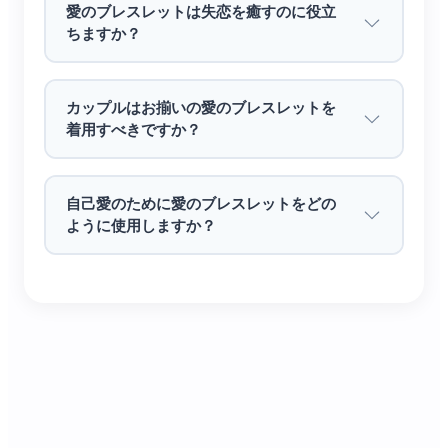
愛のブレスレットは失恋を癒すのに役立
ちますか？
自分用としては恋運アップのお守り、贈り物
としては「愛が一生続きますように」という
真心を届ける最適なアイテムです。恋人や単
カップルはお揃いの愛のブレスレットを
身の友人に贈るのも perfect ✨。
着用すべきですか？
自己愛のために愛のブレスレットをどの
ように使用しますか？