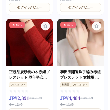
クイックビュー
クイックビュー
🔥
-60%
🔥
-50%
正規品辰砂桃の木赤紐ブ
和田玉開運珠手編み赤紐
レスレット 厄年平安開
ブレスレット 女性用 バ
運珠 男女兼用ギフト
レンタインデー彼女への
ブレスレット
和田玉
ブレスレット
ギフト
JP¥2,391
JP¥4,484
JP¥5,979
JP¥8,969
安全な決済
安全な決済