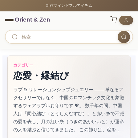
新作マインドフルアイテム
カテゴリー
恋愛・縁結び
ラブ & リレーションシップジュエリー —— 単なるア
クセサリーではなく、中国のロマンチック文化を象徴
するウェアラブルお守りです 💖。​ 数千年の間、中国
人は「同心結び（とうしんむすび）」と赤い糸で不滅
の愛を表し、月の紅い糸（つきのあかいいと）が運命
の人を結ぶと信じてきました。​ この飾りは、恋を招
く「ローズクォーツ」、情熱を深める「レッドアゲー