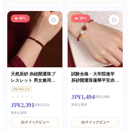
🔥
-60%
🔥
-50%
天然辰砂 赤紐開運珠ブ
試験合格・大学院進学
レスレット 男女兼用厄
辰砂開運珠蓮華平安赤い
年開運手串 手編みカッ
紐編みブレスレット 女
ブレスレット
プルギフト
性用厄年ブレスレット
JP¥1,494
JP¥2,989
親友向け中国風ギフト
JP¥2,391
JP¥5,979
安全な決済
安全な決済
クイックビュー
クイックビュー