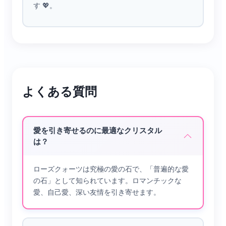
す 💖。​
数千年の間、中国人は「同心結び（とうしん
むすび）」と赤い糸で不滅の愛を表し、月の
紅い糸（つきのあかいいと）が運命の人を結
ぶと信じてきました。​
よくある質問
この飾りは、恋を招く「ローズクォーツ」、
情熱を深める「レッドアゲート」、伝統的な
「双喜結び（そうきむすび）」を手作りで打
愛を引き寄せるのに最適なクリスタル
造しました。肌に触れると柔らかく、日常着
は？
用に適したデザインです。​
ローズクォーツは究極の愛の石で、「普遍的な愛
ファーストデートに出席する時、記念日を祝
の石」として知られています。ロマンチックな
う時、運命の人を待つ時も、静かなロマンチ
愛、自己愛、深い友情を引き寄せます。
ックな伴侶としてそばにいます。デザートや
カジュアルウェア、カップルアウトフィット
にも自然に溶け込みます。