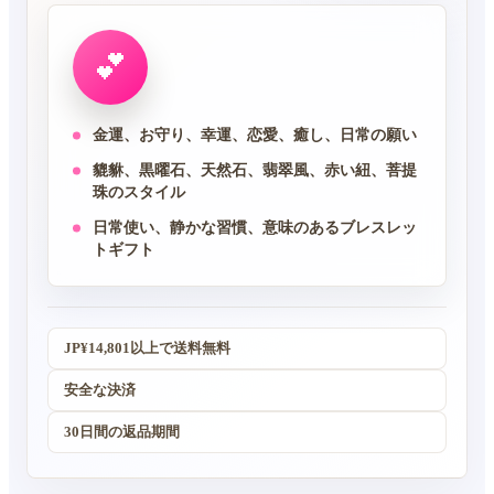
ト」、伝統的な「双喜結び（そうきむすび）」を手作
りで打造しました。肌に触れると柔らかく、日常着用
💕
に適したデザインです。​ ファーストデートに出席す
る時、記念日を祝う時、運命の人を待つ時も、静かな
金運、お守り、幸運、恋愛、癒し、日常の願い
ロマンチックな伴侶としてそばにいます。デザートや
カジュアルウェア、カップルアウトフィットにも自然
貔貅、黒曜石、天然石、翡翠風、赤い紐、菩提
珠のスタイル
に溶け込みます。 ​ 自分用としては恋運アップのお守
り、贈り物としては「愛が一生続きますように」とい
日常使い、静かな習慣、意味のあるブレスレッ
トギフト
う真心を届ける最適なアイテムです。恋人や単身の友
人に贈るのも perfect ✨。
JP¥14,801以上で送料無料
安全な決済
30日間の返品期間