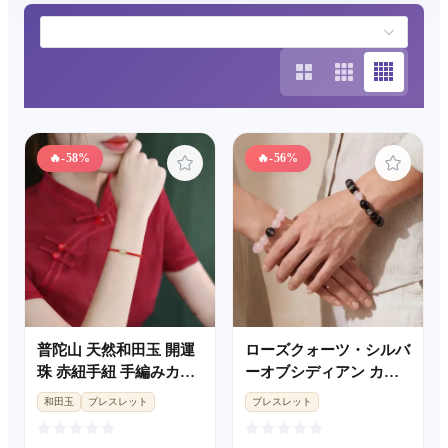
🔥
-58%
🔥
-56%
普陀山 天然和田玉 開運
ローズクォーツ・シルバ
珠 赤紐手紐 手編みカッ
ーオブシディアン カッ
プルブレスレット 祈願
プルブレスレット バレ
和田玉
ブレスレット
ブレスレット
ギフト
ンタイン記念日ギフト