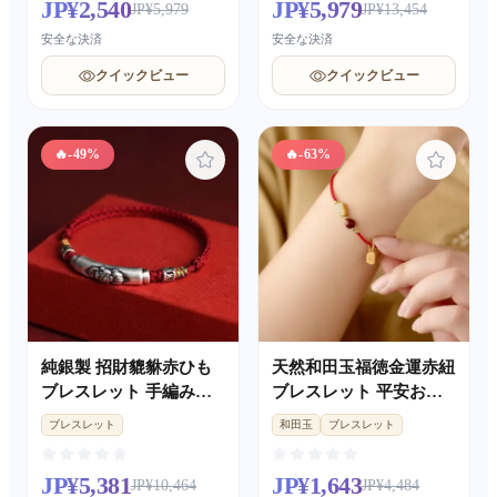
JP¥2,540
JP¥5,979
JP¥5,979
JP¥13,454
安全な決済
安全な決済
クイックビュー
クイックビュー
🔥
-49%
🔥
-63%
純銀製 招財貔貅赤ひも
天然和田玉福徳金運赤紐
ブレスレット 手編み転
ブレスレット 平安お守
運珠 男女兼用本命年 金
り 男女兼用プレゼント
ブレスレット
和田玉
ブレスレット
運アップ
JP¥5,381
JP¥1,643
JP¥10,464
JP¥4,484