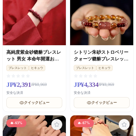
高純度紫金砂貔貅ブレスレ
シトリン朱砂ストロベリー
ット 男女 本命年開運お守
クォーツ貔貅ブレスレット
りギフト
金運開運レディース
ブレスレット
ヒキュウ
ブレスレット
ヒキュウ
JP¥2,391
JP¥4,334
JP¥8,969
JP¥8,969
安全な決済
安全な決済
クイックビュー
クイックビュー
🔥
-63%
🔥
-67%