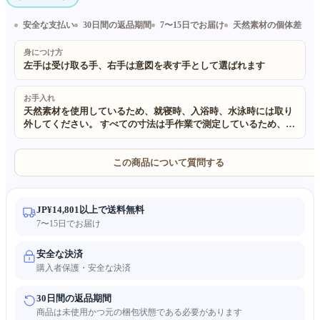
安全な支払い
30日間の返品期間
7〜15日でお届け
天然素材の個体差
身につけ方
左手は受け取る手、右手は意図を表す手として選ばれます
お手入れ
天然素材を使用しているため、就寝時、入浴時、水泳時には取り
外してください。 すべての寸法は手作業で測定しているため、
±0.5cm 程度の誤差が生じる場合があります。予めご了承くださ
い。 当社のすべての製品に使用されている素材は 100% 天然で環
境に優しいものです。 手作りかつ天然素材を使用しているため、
この商品について質問する
わずかな不規則さが生じる場合があります。また、照明やモニタ
ーの設定により、実物の色が画像と若干異なる場合があります。
JP¥14,801以上で送料無料
7〜15日でお届け
安全な決済
購入者保護・安全な決済
30日間の返品期間
商品は未使用かつ元の梱包状態である必要があります