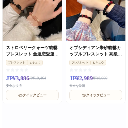
ストロベリークォーツ貔貅
オブシディアン朱砂貔貅カ
ブレスレット 金運恋愛運
ップルブレスレット 高級記
肌色 UP レディースカップ
念日ギフト
ブレスレット
ヒキュウ
ブレスレット
ヒキュウ
ルギフト
JP¥3,886
JP¥2,989
JP¥10,464
JP¥8,969
安全な決済
安全な決済
クイックビュー
クイックビュー