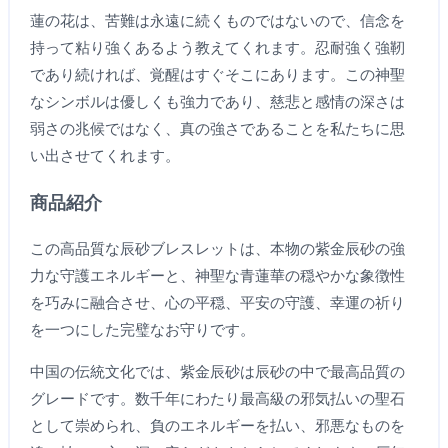
蓮の花は、苦難は永遠に続くものではないので、信念を
持って粘り強くあるよう教えてくれます。忍耐強く強靭
であり続ければ、覚醒はすぐそこにあります。この神聖
なシンボルは優しくも強力であり、慈悲と感情の深さは
弱さの兆候ではなく、真の強さであることを私たちに思
い出させてくれます。
商品紹介
この高品質な辰砂ブレスレットは、本物の紫金辰砂の強
力な守護エネルギーと、神聖な青蓮華の穏やかな象徴性
を巧みに融合させ、心の平穏、平安の守護、幸運の祈り
を一つにした完璧なお守りです。
中国の伝統文化では、紫金辰砂は辰砂の中で最高品質の
グレードです。数千年にわたり最高級の邪気払いの聖石
として崇められ、負のエネルギーを払い、邪悪なものを