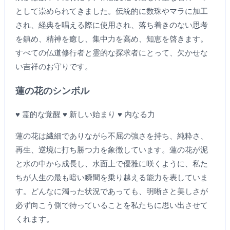
として崇められてきました。伝統的に数珠やマラに加工
され、経典を唱える際に使用され、落ち着きのない思考
を鎮め、精神を癒し、集中力を高め、知恵を啓きます。
すべての仏道修行者と霊的な探求者にとって、欠かせな
い吉祥のお守りです。
蓮の花のシンボル
♥ 霊的な覚醒 ♥ 新しい始まり ♥ 内なる力
蓮の花は繊細でありながら不屈の強さを持ち、純粋さ、
再生、逆境に打ち勝つ力を象徴しています。蓮の花が泥
と水の中から成長し、水面上で優雅に咲くように、私た
ちが人生の最も暗い瞬間を乗り越える能力を表していま
す。どんなに濁った状況であっても、明晰さと美しさが
必ず向こう側で待っていることを私たちに思い出させて
くれます。