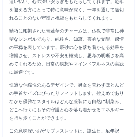
追い払い、心の深い安らぎをもたらしてくれます。厄年
を迎える方にとって特に意味が深く、一年を通して途切
れることのない守護と祝福をもたらしてくれます。
精巧に彫刻された青蓮華のチャームは、仏教で非常に神
聖なシンボルであり、純粋さ、知恵、霊的な覚醒、感情
の平穏を表しています。辰砂の心を落ち着かせる効果を
増幅させ、ストレスや不安を軽減し、思考の明晰さを高
めてくれるため、日常の瞑想やマインドフルネスの実践
に最適です。
快適な伸縮性のあるデザインで、男女を問わずほとんど
の手首サイズにぴったりフィットします。控えめであり
ながら優雅なスタイルはどんな服装にも自然に馴染み、
どこへ行くにもその守護と心を落ち着かせるエネルギー
を持ち歩くことができます。
この意味深いお守りブレスレットは、誕生日、厄年祝