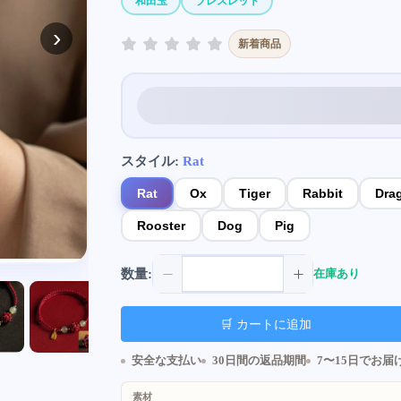
和田玉
ブレスレット
›
新着商品
スタイル:
Rat
Rat
Ox
Tiger
Rabbit
Dra
Rooster
Dog
Pig
数量:
在庫あり
🛒 カートに追加
安全な支払い
30日間の返品期間
7〜15日でお届
素材