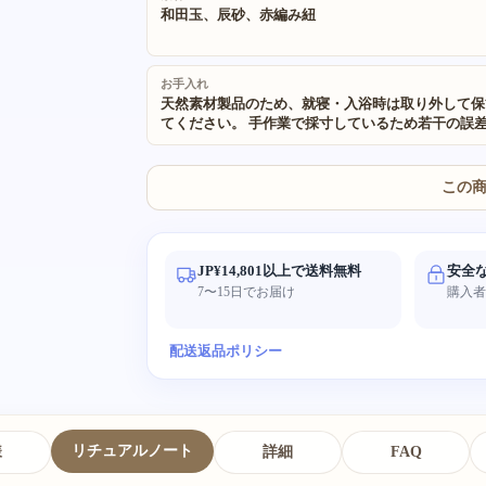
和田玉、辰砂、赤編み紐
お手入れ
天然素材製品のため、就寝・入浴時は取り外して保
てください。 手作業で採寸しているため若干の誤
生じます。 使用素材はすべて天然環境に優しく安
全です。 手作り天然製品のため一点一点風合いが
り、撮影照明により色味に多少の違いが生じます。
この
JP¥14,801以上で送料無料
安全
7〜15日でお届け
購入
配送
返品ポリシー
リチュアルノート
様
詳細
FAQ