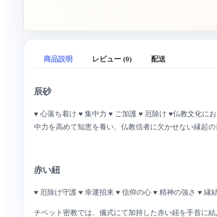
商品説明
レビュー (0)
配送
辰砂
♥ 心落ち着け ♥ 集中力 ♥ ご加護 ♥ 厄除け ♥
中力を高めて知恵を養い、仏教信者に欠かせない縁起の
赤い紐
♥ 厄除け守護 ♥ 幸運招来 ♥ 信仰の心 ♥ 精神の強さ ♥ 縁結
チベット密教では、儀式にて加持した赤い紐を手首に結