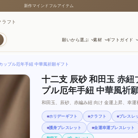
新作マインドフルアイテム
クラフト
願いから選ぶ
素材
ギフトガイド
用カップル厄年手紐 中華風祈願ギフト
守護
クリスタルブレスレット
新しい始まりに
富と幸
菩提と
守護の
十二支 辰砂 和田玉 赤
黒曜石、貔貅、安定をもたらす品
色、透明感、天然の表情
卒業、引越し、仕事、新たな一歩に
繁栄と
温かく
安全と
プル厄年手紐 中華風祈
和田玉、辰砂、赤編み紐 向け 金運上昇、幸運
静けさと明晰さ
赤い紐
繁栄の願いに
愛と調
風水シ
心に残
ホリデーギフト
クラフト
ブレスレ
集中と静けさのための素材
祝福とつながりのシンプルな象徴
仕事、お金、前進への祝福
やさし
伝統の
贈り物
護身ブレスレット
金運幸運ブレスレット