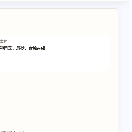
素材
和田玉、辰砂、赤編み紐