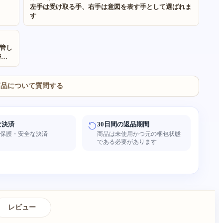
左手は受け取る手、右手は意図を表す手として選ばれま
す
管し
差が
心安
異な
商品について質問する
な決済
30日間の返品期間
者保護・安全な決済
商品は未使用かつ元の梱包状態
である必要があります
レビュー