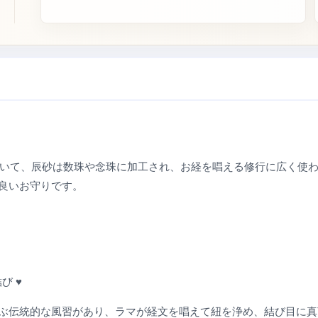
仏教文化において、辰砂は数珠や念珠に加工され、お経を唱える修行に広
良いお守りです。
び ♥
ぶ伝統的な風習があり、ラマが経文を唱えて紐を浄め、結び目に真