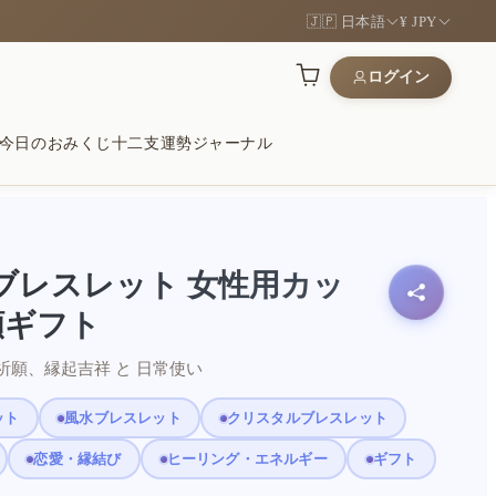
🇯🇵 日本語
¥ JPY
ログイン
今日のおみくじ
十二支運勢
ジャーナル
運
木
願いに
紐ブレスレット 女性用カッ
道を開く象徴
、手になじむ質感
安定をそっと願う贈り物
願ギフト
祈願、縁起吉祥 と 日常使い
和
ンボル
るギフト
ット
風水ブレスレット
クリスタルブレスレット
い石と心に残るギフト
形を現代的に
に選ばれた品を見る
恋愛・縁結び
ヒーリング・エネルギー
ギフト