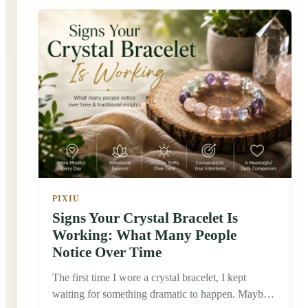
traveling through a traditional market in China. It
wasn't the most expensive piece, and honestly, it
wasn't even the one that caught my eye first. But
the shop owner asked me a question I'll never
forget: "What do you hope to invite into your life?"
That simple question changed the way I looked at
jewelry.
PIXIU
Signs Your Crystal Bracelet Is
Working: What Many People
Notice Over Time
The first time I wore a crystal bracelet, I kept
waiting for something dramatic to happen. Maybe