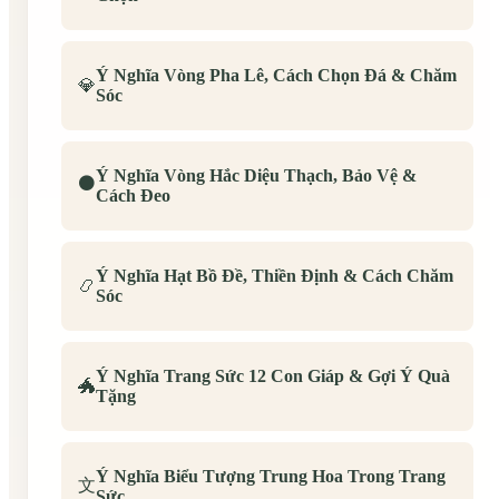
Ý Nghĩa Vòng Pha Lê, Cách Chọn Đá & Chăm
💎
Sóc
Ý Nghĩa Vòng Hắc Diệu Thạch, Bảo Vệ &
⚫
Cách Đeo
Ý Nghĩa Hạt Bồ Đề, Thiền Định & Cách Chăm
📿
Sóc
Ý Nghĩa Trang Sức 12 Con Giáp & Gợi Ý Quà
🐲
Tặng
Ý Nghĩa Biểu Tượng Trung Hoa Trong Trang
文
Sức