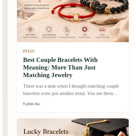
PIXIU
Best Couple Bracelets With
Meaning: More Than Just
Matching Jewelry
There was a time when I thought matching couple
bracelets were just another trend. You see them
everywhere—on social media, in gift shops, and
6 phút đọc
wrapped around the wrists of travelers taking
photos together. But after spending more time
learning about traditional Chinese jewelry and the
stories behind it, I realized they often carry a much