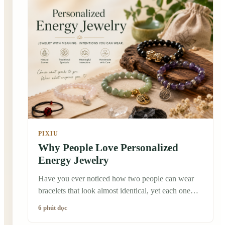
something that would last longer than flowers or
chocolates. That's when I discovered the tradition of
lucky bracelets. Many people believe a bracelet isn't
just a piece of jewelry—it can also become a small
reminder of hope, courage, and good intentions.
Whether or not you believe in luck itself, wearing
something meaningful every day can make life's
next adventure feel a little more personal.
PIXIU
Why People Love Personalized
Energy Jewelry
Have you ever noticed how two people can wear
bracelets that look almost identical, yet each one
tells a completely different story? A few years ago, I
6 phút đọc
bought a simple black obsidian bracelet while