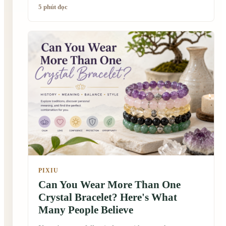
I'd suddenly feel lighter, more confident, or more
5 phút đọc
peaceful overnight. Of course, nothing like that
happened. Instead, the changes were much quieter.
I found myself taking deeper breaths during
stressful moments. I paused before reacting to small
frustrations. Whether that came from the bracelet
itself or simply because it reminded me to slow
down, I honestly can't say. But that experience
made me understand why crystal bracelets have
remained meaningful across different cultures for
centuries.
PIXIU
Can You Wear More Than One
Crystal Bracelet? Here's What
Many People Believe