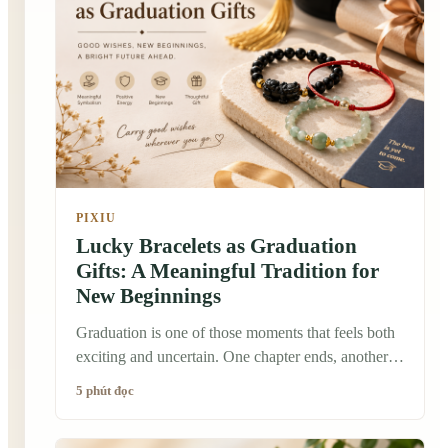
deeper meaning than simply looking alike. Many
people believe a bracelet can serve as a daily
reminder of a promise, a shared journey, or a hope
for the future. Traditionally, in many cultures,
meaningful jewelry wasn't only worn for beauty—it
was worn to carry memories, blessings, and
intentions close to the heart.
PIXIU
Lucky Bracelets as Graduation
Gifts: A Meaningful Tradition for
New Beginnings
Graduation is one of those moments that feels both
exciting and uncertain. One chapter ends, another
begins, and suddenly the future is full of
5 phút đọc
possibilities. When I was choosing a graduation gift
for a close friend a few years ago, I wanted