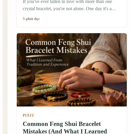
If you've ever fallen in love with more than one
crystal bracelet, you're not alone. One day it's a
calming amethyst, the next it's a protective black
5 phút đọc
obsidian or a cheerful citrine. Before long, you
might find yourself wondering: Can I wear them
together? The short answer is yes—many people
do. There is no universal rule saying you can only
wear one crystal bracelet at a time. In fact, many
people believe different crystals can complement
one another, especially when they reflect different
intentions or simply make you feel good.
PIXIU
Common Feng Shui Bracelet
Mistakes (And What I Learned