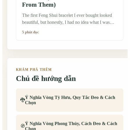
From Them)
The first Feng Shui bracelet I ever bought looked
beautiful, but honestly, I had no idea what I was
doing. I wore it simply because I liked the design.
5 phút đọc
Later, after talking with artisans and older family
members in China, I realized that many people don't
see these bracelets as ordinary accessories.
Traditionally, they're worn with a bit more intention.
That doesn't mean there are strict rules everyone has
KHÁM PHÁ THÊM
to follow. Feng Shui is deeply personal, and
Chủ đề hướng dẫn
different families often have different customs. Still,
there are a few common mistakes I've seen people
make—especially those who are just discovering
Ý Nghĩa Vòng Tỳ Hưu, Quy Tắc Đeo & Cách
Chinese culture.
🐉
Chọn
Ý Nghĩa Vòng Phong Thủy, Cách Đeo & Cách
🧭
Chọn