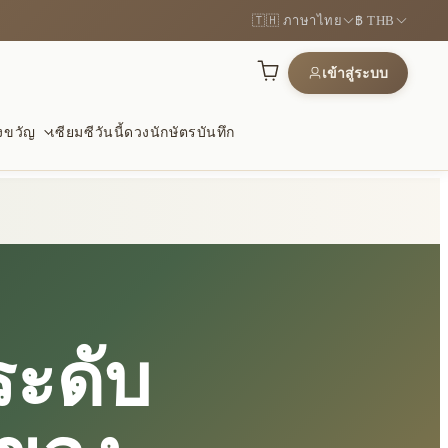
🇹🇭 ภาษาไทย
฿ THB
เข้าสู่ระบบ
องขวัญ
เซียมซีวันนี้
ดวงนักษัตร
บันทึก
งและโชคดี
ะไม้
การปกป้อง
ณ์แห่งความรุ่งเรืองและโอกาส
จับถนัด และเหมาะกับการสัมผัสซ้ำ
เงียบ ๆ เพื่อความปลอดภัยและ
ระดับ
กลมกลืน
ษณ์ฮวงจุ้ย
ัญความหมายดี
อ่อนและของขวัญที่มีความหมาย
้งเดิมในสไตล์ร่วมสมัย
ี่เหมาะสำหรับมอบเป็นของขวัญ