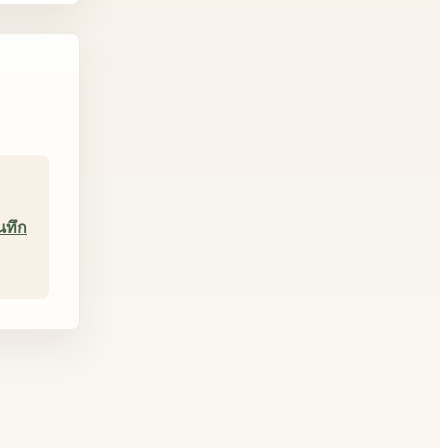
ันทึก