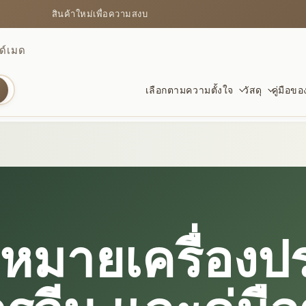
สินค้าใหม่เพื่อความสงบ
ด์เมด
เลือกตามความตั้งใจ
วัสดุ
คู่มือข
การปกป้อง
กำไลคริสตัล
สำหรับการเริ่มต้นใหม่
มั่งคั่
โพธิ์แล
สำหรับ
ออบซิเดียน ปี่เซียะ และชิ้นที่ช่วยให้มั่นคง
สี ความใส และลวดลายธรรมชาติ
เรียนจบ ย้ายบ้าน งานใหม่ และก้าวใหม่
สัญลักษ
อบอุ่น 
คำอวยพร
มั่นคง
หมายเครื่องป
สงบและชัดเจน
ด้ายแดง
สำหรับความรุ่งเรือง
รักและ
สัญลัก
ของขว
วัสดุที่ช่วยให้โฟกัสและนิ่งขึ้น
สัญลักษณ์เรียบง่ายของพรและความผูกพัน
พรสำหรับงาน เงิน และแรงส่งไปข้างหน้า
หินโทน
รูปแบบดั
ดูชิ้นท