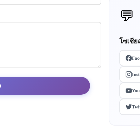
💬
โซเชียล
Fac
Ins
ม
You
Twi