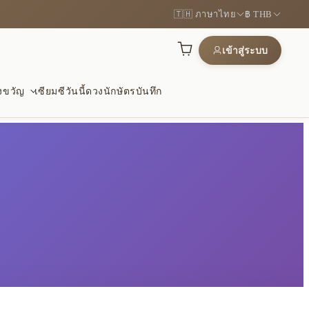
🇹🇭 ภาษาไทย
฿ THB
เข้าสู่ระบบ
องขวัญ
เซียมซีวันนี้
ดวงนักษัตร
บันทึก
งและโชคดี
ะไม้
การปกป้อง
ณ์แห่งความรุ่งเรืองและโอกาส
จับถนัด และเหมาะกับการสัมผัสซ้ำ
เงียบ ๆ เพื่อความปลอดภัยและ
กลมกลืน
ษณ์ฮวงจุ้ย
ัญความหมายดี
อ่อนและของขวัญที่มีความหมาย
้งเดิมในสไตล์ร่วมสมัย
ี่เหมาะสำหรับมอบเป็นของขวัญ