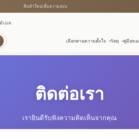
สินค้าใหม่เพื่อความสงบ
ด์เมด
เลือกตามความตั้งใจ
วัสดุ
คู่มือข
การปกป้อง
กำไลคริสตัล
สำหรับการเริ่มต้นใหม่
มั่งคั่
โพธิ์แล
สำหรับ
ออบซิเดียน ปี่เซียะ และชิ้นที่ช่วยให้มั่นคง
สี ความใส และลวดลายธรรมชาติ
เรียนจบ ย้ายบ้าน งานใหม่ และก้าวใหม่
สัญลักษ
อบอุ่น 
คำอวยพร
ติดต่อเรา
มั่นคง
สงบและชัดเจน
ด้ายแดง
สำหรับความรุ่งเรือง
รักและ
สัญลัก
ของขว
เรายินดีรับฟังความคิดเห็นจากคุณ
วัสดุที่ช่วยให้โฟกัสและนิ่งขึ้น
สัญลักษณ์เรียบง่ายของพรและความผูกพัน
พรสำหรับงาน เงิน และแรงส่งไปข้างหน้า
หินโทน
รูปแบบดั
ดูชิ้นท