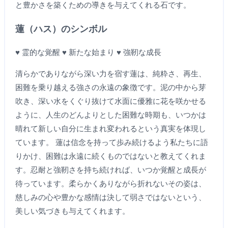
と豊かさを築くための導きを与えてくれる石です。
蓮（ハス）のシンボル
♥ 霊的な覚醒 ♥ 新たな始まり ♥ 強靭な成長
清らかでありながら深い力を宿す蓮は、純粋さ、再生、
困難を乗り越える強さの永遠の象徴です。泥の中から芽
吹き、深い水をくぐり抜けて水面に優雅に花を咲かせる
ように、人生のどんよりとした困難な時期も、いつかは
晴れて新しい自分に生まれ変われるという真実を体現し
ています。 蓮は信念を持って歩み続けるよう私たちに語
りかけ、困難は永遠に続くものではないと教えてくれま
す。忍耐と強靭さを持ち続ければ、いつか覚醒と成長が
待っています。柔らかくありながら折れないその姿は、
慈しみの心や豊かな感情は決して弱さではないという、
美しい気づきも与えてくれます。