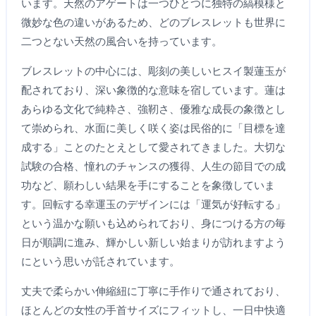
います。天然のアゲートは一つひとつに独特の縞模様と
微妙な色の違いがあるため、どのブレスレットも世界に
二つとない天然の風合いを持っています。
ブレスレットの中心には、彫刻の美しいヒスイ製蓮玉が
配されており、深い象徴的な意味を宿しています。蓮は
あらゆる文化で純粋さ、強靭さ、優雅な成長の象徴とし
て崇められ、水面に美しく咲く姿は民俗的に「目標を達
成する」ことのたとえとして愛されてきました。大切な
試験の合格、憧れのチャンスの獲得、人生の節目での成
功など、願わしい結果を手にすることを象徴していま
す。回転する幸運玉のデザインには「運気が好転する」
という温かな願いも込められており、身につける方の毎
日が順調に進み、輝かしい新しい始まりが訪れますよう
にという思いが託されています。
丈夫で柔らかい伸縮紐に丁寧に手作りで通されており、
ほとんどの女性の手首サイズにフィットし、一日中快適