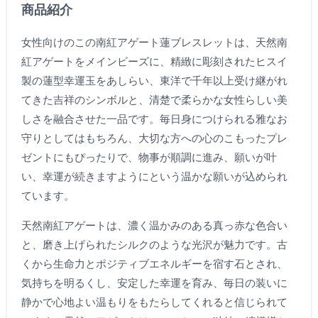
商品紹介
女性向けのこの南紅アゲート蓮ブレスレットは、天然南
紅アゲートをメインビーズに、精緻に彫刻されたヒスイ
製の蓮型幸運玉をあしらい、東洋で千年以上受け継がれ
てきた吉祥のシンボルと、清楚で柔らかな女性らしい美
しさを融合させた一品です。毎日身につけられる雅なお
守りとしてはもちろん、大切な方への心のこもったプレ
ゼントにもぴったりで、物事が順調に進み、願いが叶
い、幸運が続きますようにという温かな願いが込められ
ています。
天然南紅アゲートは、濃く温かみのある真っ赤な色合い
と、磨き上げられたシルクのような光沢が魅力です。古
くから生命力とポジティブエネルギーを宿す石とされ、
気持ちを明るくし、安定した幸運を育み、毎日の装いに
静かで心地よい温もりをもたらしてくれると信じられて