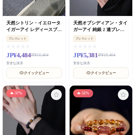
天然シトリン・イエロータ
天然オブシディアン・タイ
イガーアイ レディースブレ
ガーアイ 純銀 2 連ブレス
スレット 金運幸運ギフト
レット 金運 バレンタイン
ブレスレット
ブレスレット
彼氏ギフト
JP¥4,484
JP¥5,381
JP¥10,464
JP¥10,464
安全な決済
安全な決済
クイックビュー
クイックビュー
🔥
-57%
🔥
-52%