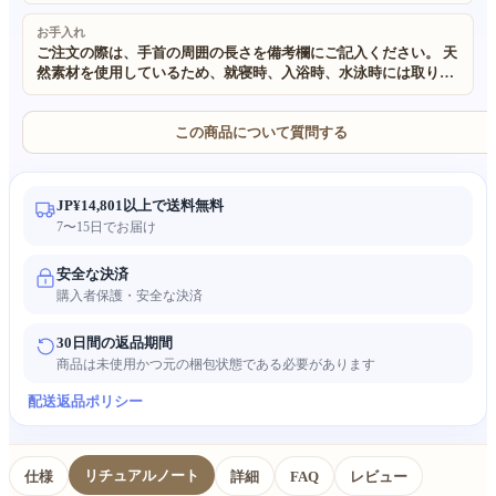
お手入れ
ご注文の際は、手首の周囲の長さを備考欄にご記入ください。 天
然素材を使用しているため、就寝時、入浴時、水泳時には取り外
してください。 すべての寸法は手作業で測定しているため、
±0.5cm 程度の誤差が生じる場合があります。予めご了承くださ
い。 当社のすべての製品に使用されている素材は 100% 天然で環
この商品について質問する
境に優しいものです。 手作りかつ天然素材を使用しているため、
サイズや質感、模様にわずかな不規則さが生じる場合がありま
す。また、照明やモニターの設定により、実物の色が画像と若干
JP¥14,801以上で送料無料
異なる場合があります。
7〜15日でお届け
安全な決済
購入者保護・安全な決済
30日間の返品期間
商品は未使用かつ元の梱包状態である必要があります
配送
返品ポリシー
リチュアルノート
仕様
詳細
FAQ
レビュー