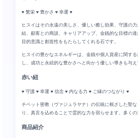
♥ 繁栄 ♥ 豊かさ ♥ 幸運 ♥
ヒスイはその永遠の美しさ、優しい癒し効果、守護の力
結、顧客との商談、キャリアアップ、金銭的な目標の達
目的意識と創造性をもたらしてくれる石です。
ヒスイの豊かなエネルギーは、金銭や個人資産に関する
し、成功と永続的な豊かさへと向かう優しい導きも与え
赤い紐
♥ 守護 ♥ 幸運 ♥ 信念 ♥ 内なる力 ♥ ご縁のつながり ♥
チベット密教（ヴァジュラヤナ）の伝統に根ざした聖な
り、真言を込めることで霊的な力を宿らせます。多くの
商品紹介