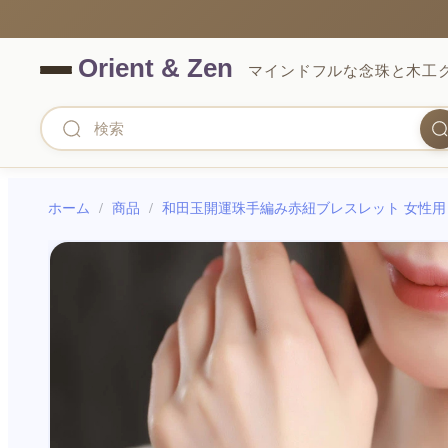
マインドフルな念珠と木工
ホーム
/
商品
/
和田玉開運珠手編み赤紐ブレスレット 女性用