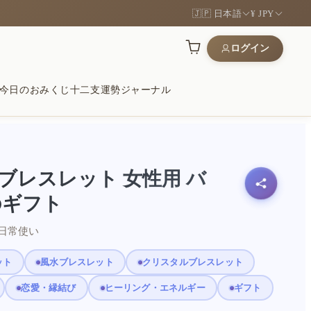
🇯🇵 日本語
¥ JPY
ログイン
今日のおみくじ
十二支運勢
ジャーナル
運
木
願いに
ブレスレット 女性用 バ
道を開く象徴
、手になじむ質感
安定をそっと願う贈り物
のギフト
 日常使い
和
ンボル
るギフト
ット
風水ブレスレット
クリスタルブレスレット
い石と心に残るギフト
形を現代的に
に選ばれた品を見る
恋愛・縁結び
ヒーリング・エネルギー
ギフト