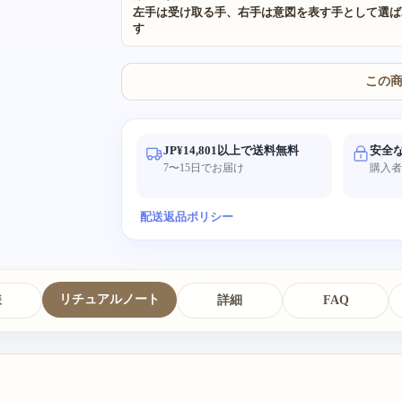
左手は受け取る手、右手は意図を表す手として選ば
す
この
JP¥14,801以上で送料無料
安全
7〜15日でお届け
購入
配送
返品ポリシー
リチュアルノート
様
詳細
FAQ