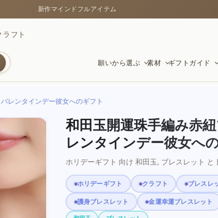
新作マインドフルアイテム
クラフト
願いから選ぶ
素材
ギフトガイド
 バレンタインデー彼女へのギフト
守護
クリスタルブレスレット
新しい始まりに
富と幸
菩提と
守護の
和田玉開運珠手編み赤紐
黒曜石、貔貅、安定をもたらす品
色、透明感、天然の表情
卒業、引越し、仕事、新たな一歩に
繁栄と
温かく
安全と
レンタインデー彼女へ
ホリデーギフト 向け 和田玉, ブレスレット と
静けさと明晰さ
赤い紐
繁栄の願いに
愛と調
風水シ
心に残
ホリデーギフト
クラフト
ブレスレ
集中と静けさのための素材
祝福とつながりのシンプルな象徴
仕事、お金、前進への祝福
やさし
伝統の
贈り物
護身ブレスレット
金運幸運ブレスレット