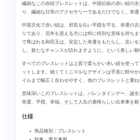
繊細なこの赤紐ブレスレットは、中国伝統の赤い紐の永
り、繊細な日常のアクセサリーであるだけでなく、幸運
中国文化で赤い紐は、邪気を払い平穏を守る、幸運の古
りであり、厄年を迎える方には特に特別な意味を持ちま
で尊ばれる和田玉は、安定した幸運をもたらし、災いを
し、新たなチャンスが訪れますように、という美しい願
すべてのブレスレットは上質で柔らかい赤い紐を使って
ットします。細くてミニマルなデザインは手首に軽やか
イルまで幅広く合わせやすく、他のブレスレットと重ね
意味深いこのブレスレットは、バレンタインデー、誕生
幸運、平穏、幸福、そして人生の素晴らしい出来事を願
仕様
商品種別：ブレスレット
対象：男女兼用