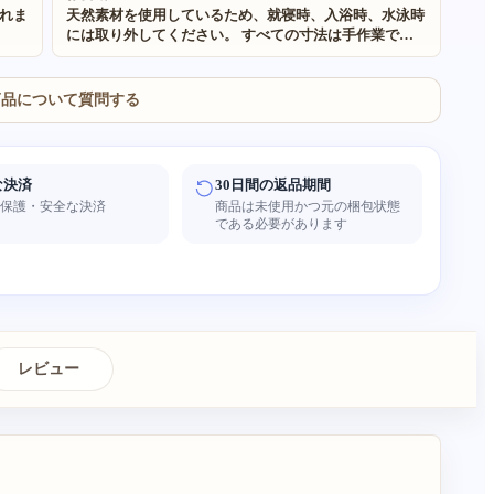
れま
天然素材を使用しているため、就寝時、入浴時、水泳時
には取り外してください。 すべての寸法は手作業で測
定しているため、±0.5cm 程度の誤差が生じる場合があ
ります。予めご了承ください。 当社のすべての製品に
使用されている素材は 100% 天然で環境に優しいもので
商品について質問する
す。 手作りかつ天然素材を使用しているため、サイズ
や質感にわずかな不規則さが生じる場合があります。ま
た、照明やモニターの設定により、実物の色が画像と若
干異なる場合があります。
な決済
30日間の返品期間
者保護・安全な決済
商品は未使用かつ元の梱包状態
である必要があります
レビュー