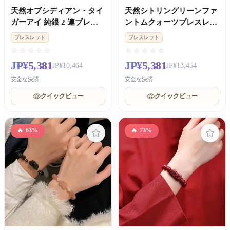
天然オブシディアン・タイ
天然シトリングリーンファ
ガーアイ 純銀 2 連ブレス
ントムクォーツブレスレッ
レット 金運 バレンタイン
ト 金運 高級男女兼用 誕生
ブレスレット
ブレスレット
彼氏ギフト
日ギフト
JP¥5,381
JP¥5,381
JP¥10,464
JP¥13,454
安全な決済
安全な決済
クイックビュー
クイックビュー
🔥
-63%
🔥
-73%