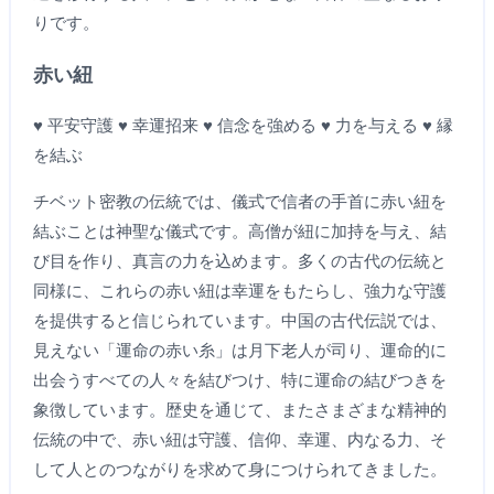
りです。
赤い紐
♥ 平安守護 ♥ 幸運招来 ♥ 信念を強める ♥ 力を与える ♥ 縁
を結ぶ
チベット密教の伝統では、儀式で信者の手首に赤い紐を
結ぶことは神聖な儀式です。高僧が紐に加持を与え、結
び目を作り、真言の力を込めます。多くの古代の伝統と
同様に、これらの赤い紐は幸運をもたらし、強力な守護
を提供すると信じられています。中国の古代伝説では、
見えない「運命の赤い糸」は月下老人が司り、運命的に
出会うすべての人々を結びつけ、特に運命の結びつきを
象徴しています。歴史を通じて、またさまざまな精神的
伝統の中で、赤い紐は守護、信仰、幸運、内なる力、そ
して人とのつながりを求めて身につけられてきました。