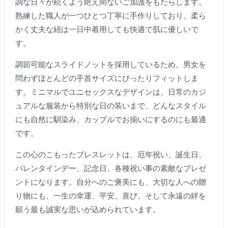
調な日々が続くよう絶え間ないご加護をもたらします。
熟練した職人が一つひとつ丁寧に手作りしており、柔ら
かく丈夫な紐は一日中着用しても快適で肌に優しいで
す。
調節可能なスライドノットを採用しているため、男女を
問わずほとんどの手首サイズにぴったりフィットしま
す。ミニマルでユニセックスなデザインは、日常のカジ
ュアルな服装から特別な日の装いまで、どんなスタイル
にも自然に馴染み、カップルでお揃いにするのにも最適
です。
この心のこもったブレスレットは、厄年祝い、誕生日、
バレンタインデー、記念日、各種祝い事の素敵なプレゼ
ントになります。自分へのご褒美にも、大切な人への贈
り物にも、一生の幸運、平安、喜び、そして永遠の絆を
願う最も誠実な思いが込められています。