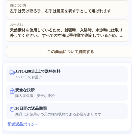
身につけ方
左手は受け取る手、右手は意図を表す手として選ばれます
お手入れ
天然素材を使用しているため、就寝時、入浴時、水泳時には取り
外してください。 すべての寸法は手作業で測定しているため、
±0.5cm 程度の誤差が生じる場合があります。予めご了承くださ
い。 当社のすべての製品に使用されている素材は 100% 天然で環
境に優しいものです。 手作りかつ天然素材を使用しているため、
この商品について質問する
わずかな不規則さが生じる場合があります。また、照明やモニタ
ーの設定により、実物の色が画像と若干異なる場合があります。
JP¥14,801以上で送料無料
7〜15日でお届け
安全な決済
購入者保護・安全な決済
30日間の返品期間
商品は未使用かつ元の梱包状態である必要があります
配送
返品ポリシー