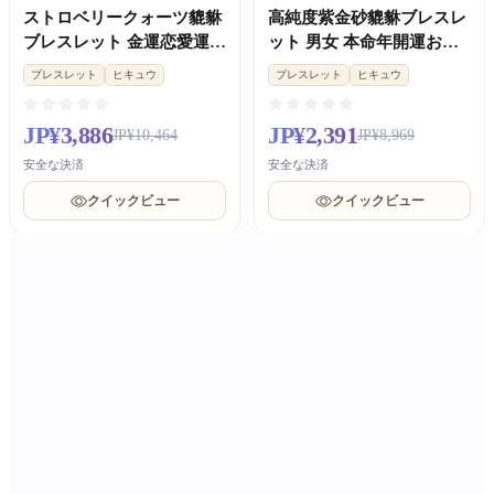
ストロベリークォーツ貔貅
高純度紫金砂貔貅ブレスレ
ブレスレット 金運恋愛運
ット 男女 本命年開運お守
肌色 UP レディースカップ
りギフト
ブレスレット
ヒキュウ
ブレスレット
ヒキュウ
ルギフト
JP¥3,886
JP¥2,391
JP¥10,464
JP¥8,969
安全な決済
安全な決済
クイックビュー
クイックビュー