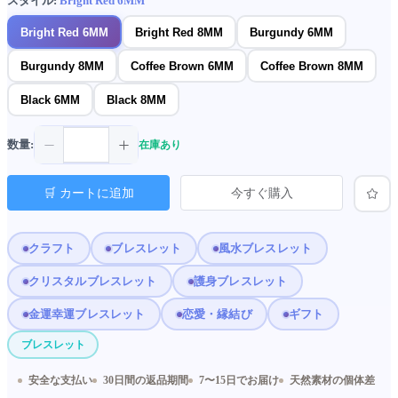
スタイル:
Bright Red 6MM
Bright Red 6MM
Bright Red 8MM
Burgundy 6MM
Burgundy 8MM
Coffee Brown 6MM
Coffee Brown 8MM
Black 6MM
Black 8MM
数量:
在庫あり
🛒 カートに追加
今すぐ購入
クラフト
ブレスレット
風水ブレスレット
クリスタルブレスレット
護身ブレスレット
金運幸運ブレスレット
恋愛・縁結び
ギフト
ブレスレット
安全な支払い
30日間の返品期間
7〜15日でお届け
天然素材の個体差