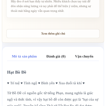
Hãy đeo ở nơi bạn thấy tự nhiên. Nhiều khách chọn tay trái để
đón nhận năng lượng và tay phải để thể hiện ý niệm, nhưng sự
thoải mái hằng ngày vẫn quan trọng nhất.
Xem thêm ghi chú
Mô tả sản phẩm
Đánh giá (0)
Vận chuyển
Hạt Bồ Đề
♥ Trí tuệ ♥ Tỉnh ngộ ♥ Bình yên ♥ Xua đuổi tà khí ♥
Từ
Bồ Đề
có nguồn gốc từ tiếng Phạn, mang nghĩa là giác
ngộ và thức tỉnh, vì vậy hạt bồ đề còn được gọi là "hạt của sự
giác ngộ". Truyền kể rằng Thái tử Tất Đạt Đa đã đạt được