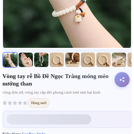
Vòng tay rễ Bồ Đề Ngọc Trắng móng mèo
nướng than
vòng đơn nữ, vòng tay cặp đôi phong cách tươi mát hạt kinh
Hàng mới
Kiểu dáng:
Cat Paw Style