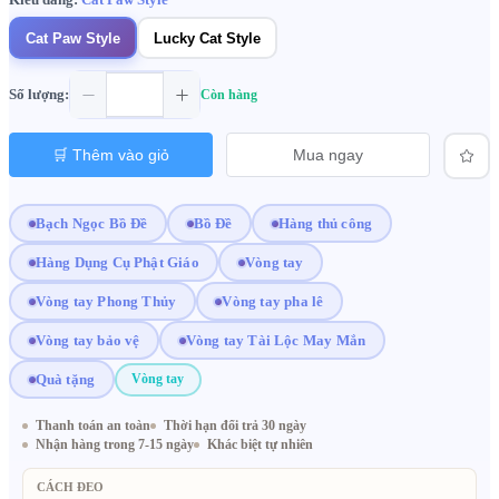
Cat Paw Style
Lucky Cat Style
Số lượng:
Còn hàng
🛒 Thêm vào giỏ
Mua ngay
Bạch Ngọc Bồ Đề
Bồ Đề
Hàng thủ công
Hàng Dụng Cụ Phật Giáo
Vòng tay
Vòng tay Phong Thủy
Vòng tay pha lê
Vòng tay bảo vệ
Vòng tay Tài Lộc May Mắn
Quà tặng
Vòng tay
Thanh toán an toàn
Thời hạn đổi trả 30 ngày
Nhận hàng trong 7-15 ngày
Khác biệt tự nhiên
CÁCH ĐEO