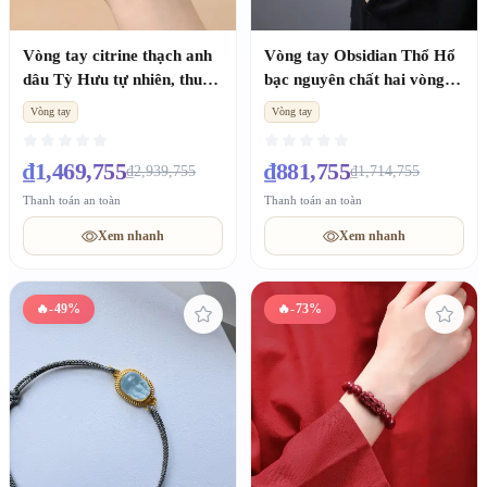
Vòng tay citrine thạch anh
Vòng tay Obsidian Thổ Hổ
dâu Tỳ Hưu tự nhiên, thu
bạc nguyên chất hai vòng
tài nữ quà tặng bạn thân
hút tài lộc, quà Valentine
Vòng tay
Vòng tay
tặng bạn trai
₫1,469,755
₫881,755
₫2,939,755
₫1,714,755
Thanh toán an toàn
Thanh toán an toàn
Xem nhanh
Xem nhanh
🔥
-49%
🔥
-73%