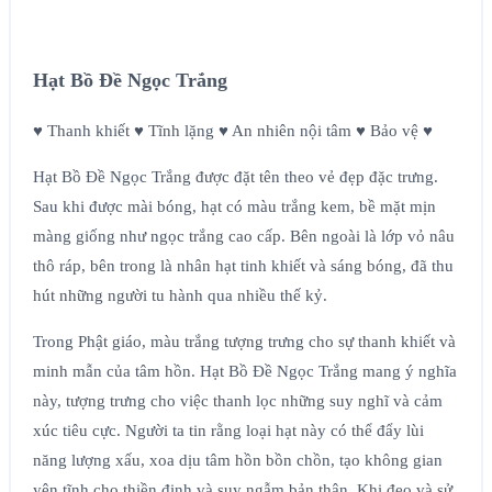
Hạt Bồ Đề Ngọc Trắng
♥ Thanh khiết ♥ Tĩnh lặng ♥ An nhiên nội tâm ♥ Bảo vệ ♥
Hạt Bồ Đề Ngọc Trắng được đặt tên theo vẻ đẹp đặc trưng.
Sau khi được mài bóng, hạt có màu trắng kem, bề mặt mịn
màng giống như ngọc trắng cao cấp. Bên ngoài là lớp vỏ nâu
thô ráp, bên trong là nhân hạt tinh khiết và sáng bóng, đã thu
hút những người tu hành qua nhiều thế kỷ.
Trong Phật giáo, màu trắng tượng trưng cho sự thanh khiết và
minh mẫn của tâm hồn. Hạt Bồ Đề Ngọc Trắng mang ý nghĩa
này, tượng trưng cho việc thanh lọc những suy nghĩ và cảm
xúc tiêu cực. Người ta tin rằng loại hạt này có thể đẩy lùi
năng lượng xấu, xoa dịu tâm hồn bồn chồn, tạo không gian
yên tĩnh cho thiền định và suy ngẫm bản thân. Khi đeo và sử