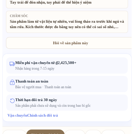
Tay trái để đón nhận, tay phải để thể hiện ý niệm
CHĂM SÓC
Sản phẩm làm từ vật liệu tự nhiên, vui lòng tháo ra trước khi ngủ và
tắm rửa. Kích thước được đo bằng tay nên có thể có sai số nhỏ,
mong quý khách thông cảm. Toàn bộ vật liệu đều là vật liệu tự
nhiên, thân thiện với môi trường. Sản phẩm được làm thủ công từ
nguyên liệu tự nhiên nên hình dáng hạt có thể không hoàn toàn đồng
Hỏi về sản phẩm này
đều. Màu sắc sản phẩm thực tế có thể hơi khác hình ảnh do hiệu ứng
ánh sáng khi chụp.
Miễn phí vận chuyển từ ₫2,425,500+
Nhận hàng trong 7-15 ngày
Thanh toán an toàn
Bảo vệ người mua · Thanh toán an toàn
Thời hạn đổi trả 30 ngày
Sản phẩm phải chưa sử dụng và còn trong bao bì gốc
Vận chuyển
Chính sách đổi trả