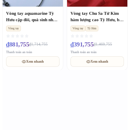
Vòng tay aquamarine Tỳ
Vòng tay Chu Sa Tử Kim
Hưu cặp đôi, quà sinh nhật
hàm lượng cao Tỳ Hưu, bùa
kỷ niệm nam nữ
năm bản mệnh, quà tặng
Vòng tay
Vòng tay
Tỳ Hưu
nam nữ
₫881,755
₫391,755
₫1,714,755
₫1,469,755
Thanh toán an toàn
Thanh toán an toàn
Xem nhanh
Xem nhanh