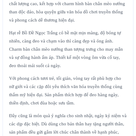
chất lượng cao, kết hợp với charm hình bàn chân mèo nướng
than độc đáo, hòa quyện giữa văn hóa đồ chơi truyền thống
và phong cách dễ thương hiện đại.
Hạt rễ Bồ Đề Ngọc Trắng có bề mặt mịn màng, độ bóng tự
nhiên, càng đeo và chạm vào thì càng đẹp và óng ánh.
Charm bàn chân mèo nướng than tượng trưng cho may mắn
và sự đồng hành ấm áp. Thiết kế một vòng ôm vừa cổ tay,
đeo thoải mái suốt cả ngày.
Với phong cách tươi trẻ, tối giản, vòng tay rất phù hợp cho
nữ giới và các cặp đôi yêu thích văn hóa truyền thống cùng
thẩm mỹ hiện đại. Sản phẩm thích hợp để đeo hàng ngày,
thiền định, chơi đùa hoặc sưu tầm.
Đây cũng là món quà ý nghĩa cho sinh nhật, ngày kỷ niệm và
các dịp đặc biệt. Dù dùng cho bản thân hay tặng người thân,
sản phẩm đều gửi gắm lời chúc chân thành về hạnh phúc,