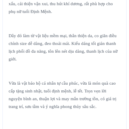
xấu, cải thiện vận xui, thu hút khí dương, rất phù hợp cho
phụ nữ tuổi Định Mệnh.
Dây đỏ làm từ vật liệu mềm mại, thân thiện da, co giãn điều
chỉnh size dễ dàng, đeo thoải mái. Kiểu dáng tối giản thanh
lịch phối đồ đa năng, tôn lên nét dịu dàng, thanh lịch của nữ
giới.
Vừa là vật bảo hộ cá nhân tự cầu phúc, vừa là món quà cao
cấp tặng sinh nhật, tuổi định mệnh, lễ tết. Trọn vẹn lời
nguyện bình an, thuận lợi và may mắn trường tồn, có giá trị
trang trí, sưu tầm và ý nghĩa phong thủy sâu sắc.