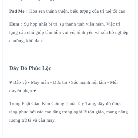
Pad Me
：Hoa sen thánh thiện, biểu tượng của trí tuệ tối cao.
Hum
：Sự hợp nhất bi trí, sự thanh tịnh viên mãn. Việc trì
tụng câu chú giúp tâm hồn vui vẻ, bình yên và xóa bỏ nghiệp
chướng, khổ đau.
Dây Đỏ Phúc Lộc
♥ Bảo vệ • May mắn • Đức tin • Sức mạnh nội tâm • Mối
duyên phận ♥
Trong Phật Giáo Kim Cương Thừa Tây Tạng, dây đỏ được
tăng phúc bởi các cao tăng trong nghi lễ tôn giáo, mang năng
lượng trừ tà và cầu may.