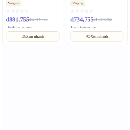
hút tài lộc, quà Valentine
tự, quà Valentine may mắn
Vòng tay
Vòng tay
tặng bạn trai
₫881,755
₫734,755
₫1,714,755
₫1,714,755
Thanh toán an toàn
Thanh toán an toàn
Xem nhanh
Xem nhanh