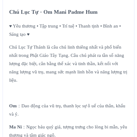
Chú Lục Tự · Om Mani Padme Hum
♥ Yêu thương • Tập trung • Trí tuệ • Thanh tịnh • Bình an •
Sáng tạo ♥
Chú Lục Tự Thánh là câu chú linh thiêng nhất và phổ biến
nhất trong Phật Giáo Tây Tạng. Câu chú phát ra tần số năng
lượng đặc biệt, cân bằng thể xác và tinh thần, kết nối với
năng lượng vũ trụ, mang sức mạnh linh hồn và năng lượng trị
liệu.
Om
：Dao động của vũ trụ, thanh lọc sự ô uế của thân, khẩu
và ý.
Ma Ni
：Ngọc báu quý giá, tượng trưng cho lòng bi mẫn, yêu
thương và tâm giác ngộ.