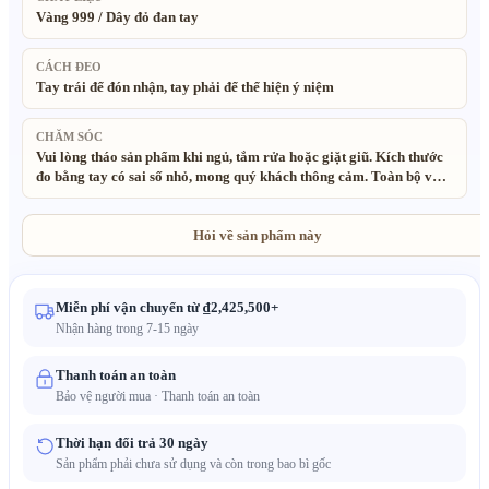
Vàng 999 / Dây đỏ đan tay
CÁCH ĐEO
Tay trái để đón nhận, tay phải để thể hiện ý niệm
CHĂM SÓC
Vui lòng tháo sản phẩm khi ngủ, tắm rửa hoặc giặt giũ. Kích thước
đo bằng tay có sai số nhỏ, mong quý khách thông cảm. Toàn bộ vật
liệu tự nhiên, thân thiện môi trường. Sản phẩm thủ công nên có sự
khác biệt nhỏ về chi tiết, màu sắc có thể chênh lệch nhẹ do ánh sáng
chụp ảnh.
Hỏi về sản phẩm này
Miễn phí vận chuyển từ ₫2,425,500+
Nhận hàng trong 7-15 ngày
Thanh toán an toàn
Bảo vệ người mua · Thanh toán an toàn
Thời hạn đổi trả 30 ngày
Sản phẩm phải chưa sử dụng và còn trong bao bì gốc