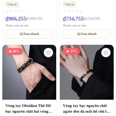
trang sức nữ thu hút tài lộc
quà tặng thu hút tài lộc
Vòng tay
Vòng tay
quà tặng
chuyển vận
₫906,255
₫734,755
₫1,959,755
₫1,714,755
Thanh toán an toàn
Thanh toán an toàn
Xem nhanh
Xem nhanh
🔥
-49%
🔥
-57%
Vòng tay Obsidian Thổ Hổ
Vòng tay bạc nguyên chất
bạc nguyên chất hai vòng
agate đen đá mắt hổ chú lục