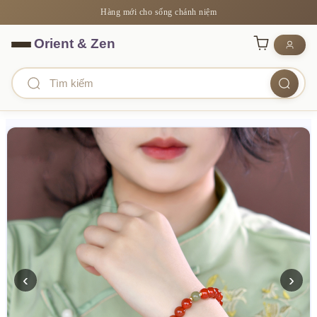
Hàng mới cho sống chánh niệm
‹
›