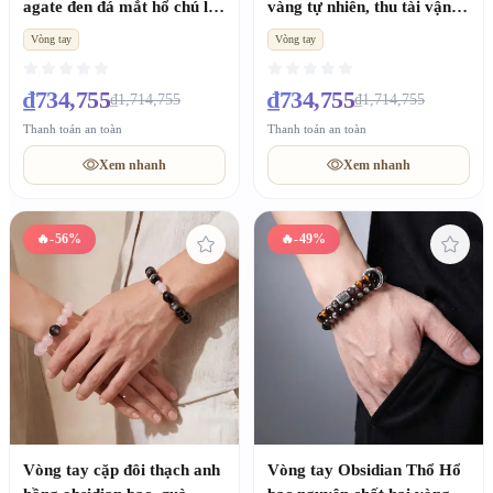
agate đen đá mắt hổ chú lục
vàng tự nhiên, thu tài vận
tự, quà Valentine may mắn
quà tặng
Vòng tay
Vòng tay
₫734,755
₫734,755
₫1,714,755
₫1,714,755
Thanh toán an toàn
Thanh toán an toàn
Xem nhanh
Xem nhanh
🔥
-56%
🔥
-49%
Vòng tay cặp đôi thạch anh
Vòng tay Obsidian Thổ Hổ