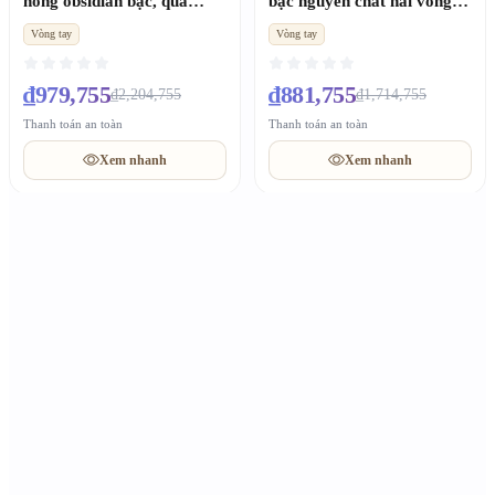
hồng obsidian bạc, quà
bạc nguyên chất hai vòng
Valentine kỷ niệm
hút tài lộc, quà Valentine
Vòng tay
Vòng tay
tặng bạn trai
₫979,755
₫881,755
₫2,204,755
₫1,714,755
Thanh toán an toàn
Thanh toán an toàn
Xem nhanh
Xem nhanh