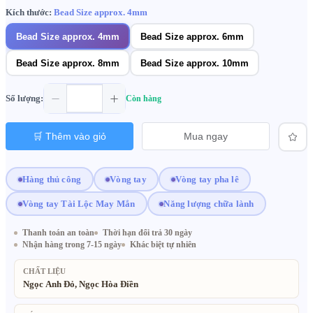
Kích thước:
Bead Size approx. 4mm
Bead Size approx. 4mm
Bead Size approx. 6mm
Bead Size approx. 8mm
Bead Size approx. 10mm
Số lượng:
Còn hàng
🛒 Thêm vào giỏ
Mua ngay
Hàng thủ công
Vòng tay
Vòng tay pha lê
Vòng tay Tài Lộc May Mắn
Năng lượng chữa lành
Thanh toán an toàn
Thời hạn đổi trả 30 ngày
Nhận hàng trong 7-15 ngày
Khác biệt tự nhiên
CHẤT LIỆU
Ngọc Anh Đỏ, Ngọc Hòa Điền