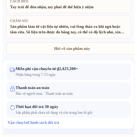
CÁCH ĐEO
Tay trái để đón nhận, tay phải để thể hiện ý niệm
CHĂM SÓC
Sản phẩm làm từ vật liệu tự nhiên, vui lòng tháo ra khi ngủ hoặc
tắm rửa. Số liệu trên được đo bằng tay, có thể có độ lệch nhỏ, xin
thông cảm. Tất cả vật liệu sử dụng đều là vật liệu tự nhiên, thân
thiện với môi trường. Sản phẩm được làm thủ công và từ đá tự
nhiên, do đó có thể có một số bất quy tắc nhỏ. Do ảnh hưởng ánh
Hỏi về sản phẩm này
sáng, màu sắc thực tế có thể hơi khác so với hình ảnh.
Miễn phí vận chuyển từ ₫2,425,500+
Nhận hàng trong 7-15 ngày
Thanh toán an toàn
Bảo vệ người mua · Thanh toán an toàn
Thời hạn đổi trả 30 ngày
Sản phẩm phải chưa sử dụng và còn trong bao bì gốc
Vận chuyển
Chính sách đổi trả