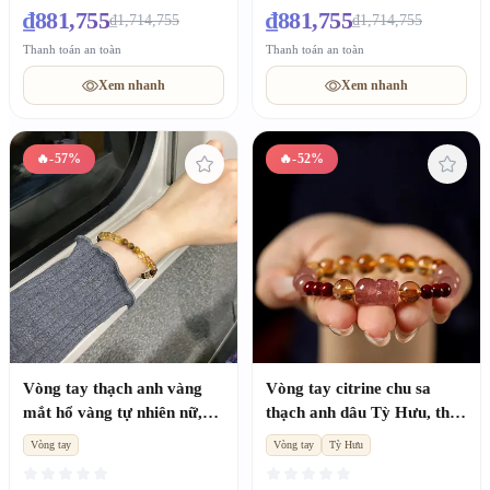
₫881,755
₫881,755
₫1,714,755
₫1,714,755
Thanh toán an toàn
Thanh toán an toàn
Xem nhanh
Xem nhanh
🔥
-57%
🔥
-52%
Vòng tay thạch anh vàng
Vòng tay citrine chu sa
mắt hổ vàng tự nhiên nữ,
thạch anh dâu Tỳ Hưu, thu
quà tặng thu hút tài lộc
tài vận nữ
Vòng tay
Vòng tay
Tỳ Hưu
chuyển vận