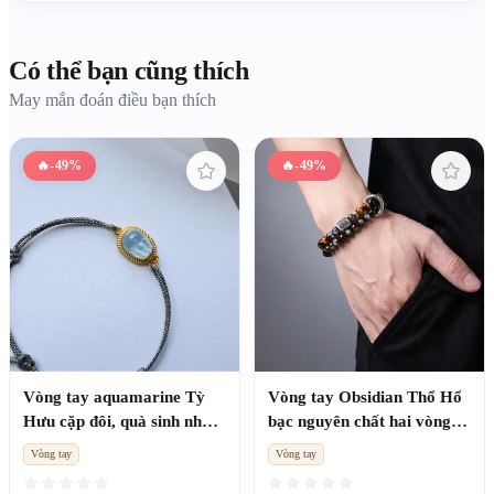
Có thể bạn cũng thích
May mắn đoán điều bạn thích
🔥
-49%
🔥
-49%
Vòng tay aquamarine Tỳ
Vòng tay Obsidian Thổ Hổ
Hưu cặp đôi, quà sinh nhật
bạc nguyên chất hai vòng
kỷ niệm nam nữ
hút tài lộc, quà Valentine
Vòng tay
Vòng tay
tặng bạn trai