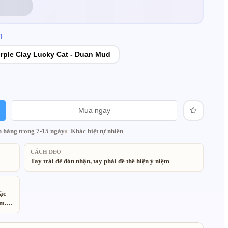
d
rple Clay Lucky Cat - Duan Mud
Mua ngay
 hàng trong 7-15 ngày
Khác biệt tự nhiên
CÁCH ĐEO
Tay trái để đón nhận, tay phải để thể hiện ý niệm
oặc
ảm.
hẹ do