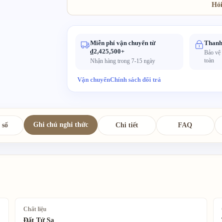
ánh sáng.
Hỏi
Miễn phí vận chuyển từ
Thanh
₫2,425,500+
Bảo vệ
toàn
Nhận hàng trong 7-15 ngày
Vận chuyển
Chính sách đổi trả
Ghi chú nghi thức
 số
Chi tiết
FAQ
Chất liệu
Đất Tử Sa