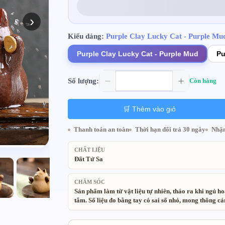
›
Kiểu dáng:
Purple Clay Lucky Cat - Purple Mu
Purple Clay Lucky Cat - Purple Mud
Pu
Số lượng:
Còn hàng
🛒 Thêm vào giỏ
Thanh toán an toàn
Thời hạn đổi trả 30 ngày
Nhận
CHẤT LIỆU
Đất Tử Sa
CHĂM SÓC
Sản phẩm làm từ vật liệu tự nhiên, tháo ra khi ngủ h
tắm. Số liệu đo bằng tay có sai số nhỏ, mong thông c
Vật liệu thân thiện môi trường. Sản phẩm thủ công tự
nhiên nên có chi tiết không đều, màu sắc chênh lệch n