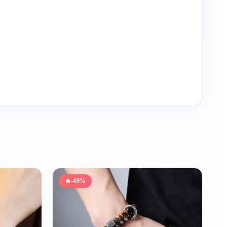
🔥
-49%