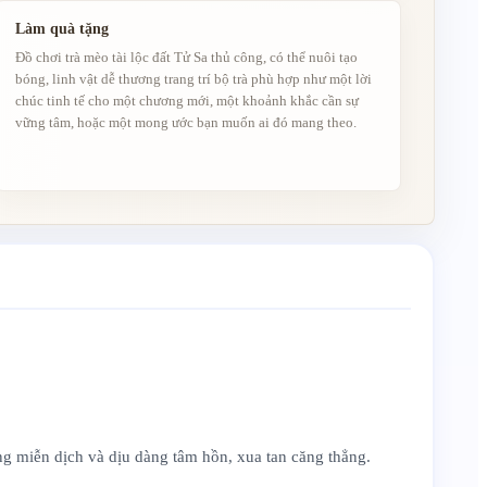
Làm quà tặng
Đồ chơi trà mèo tài lộc đất Tử Sa thủ công, có thể nuôi tạo
bóng, linh vật dễ thương trang trí bộ trà phù hợp như một lời
chúc tinh tế cho một chương mới, một khoảnh khắc cần sự
vững tâm, hoặc một mong ước bạn muốn ai đó mang theo.
ờng miễn dịch và dịu dàng tâm hồn, xua tan căng thẳng.