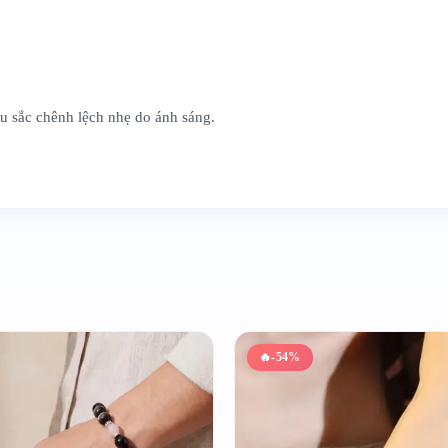
àu sắc chênh lệch nhẹ do ánh sáng.
🔥
-54%