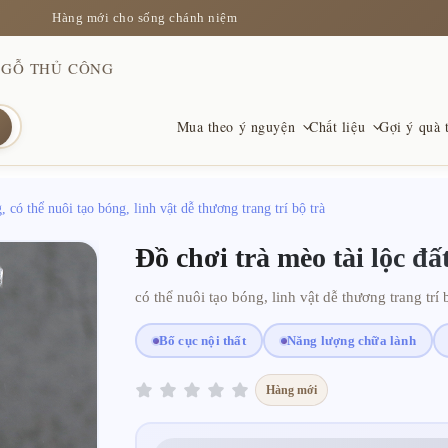
Hàng mới cho sống chánh niệm
 GỖ THỦ CÔNG
Mua theo ý nguyện
Chất liệu
Gợi ý quà 
 có thể nuôi tạo bóng, linh vật dễ thương trang trí bộ trà
Bảo hộ
Vòng pha lê
Cho khởi đầu mới
Tài lộ
Bồ đề
Cho sự
Đồ chơi trà mèo tài lộc đ
Obsidian, Tỳ Hưu và vật phẩm giúp vững
Màu sắc, độ trong và biến thể tự nhiên
Tốt nghiệp, chuyển nhà, công việc, bước
Biểu tượ
Ấm áp, d
Một lời 
tâm
mới
vàng
có thể nuôi tạo bóng, linh vật dễ thương trang trí 
Bố cục nội thất
Năng lượng chữa lành
An tĩnh & Sáng rõ
Dây đỏ
Cho thịnh vượng
Yêu th
Biểu t
Tất cả
Chất liệu cho sự tập trung và tĩnh lặng
Biểu tượng giản dị của lời chúc và kết nối
Lời chúc cho công việc, tài chính và động
Đá dịu n
Hình thứ
Xem các
Hàng mới
lực