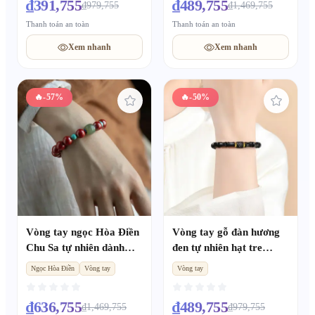
₫391,755
₫489,755
₫979,755
₫1,469,755
gái
Thanh toán an toàn
Thanh toán an toàn
Xem nhanh
Xem nhanh
🔥
-57%
🔥
-50%
Vòng tay ngọc Hòa Điền
Vòng tay gỗ đàn hương
Chu Sa tự nhiên dành
đen tự nhiên hạt tre
cho nữ, trang sức bình an
chuyển vận chu sa, hạt
Ngọc Hòa Điền
Vòng tay
Vòng tay
quà tặng nhỏ
niệm phật gỗ đàn hương
bùa hộ thân, dành cho cả
₫636,755
₫489,755
₫1,469,755
₫979,755
nam nữ