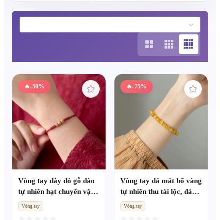
qua khoảng cách và làm ấm trái tim trong mùa lễ hội này.
🔥
-50%
🔥
-75%
Vòng tay dây đỏ gỗ đào
Vòng tay đá mắt hổ vàng
tự nhiên hạt chuyển vận,
tự nhiên thu tài lộc, đá
năm bản mệnh nam nữ,
mắt hổ vàng hiệu ứng
Vòng tay
Vòng tay
bùa hộ thân chống sợ hãi
mắt mèo một vòng,