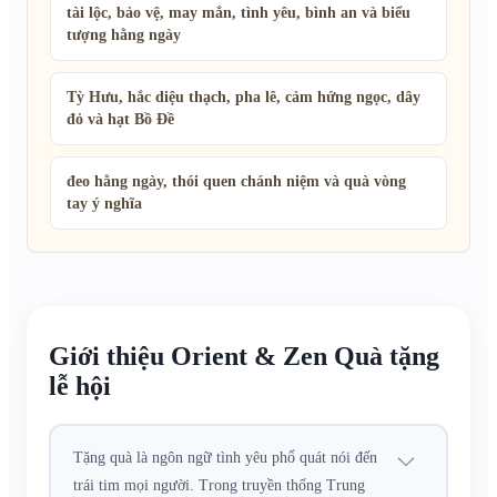
tài lộc, bảo vệ, may mắn, tình yêu, bình an và biểu
tượng hằng ngày
Tỳ Hưu, hắc diệu thạch, pha lê, cảm hứng ngọc, dây
đỏ và hạt Bồ Đề
đeo hằng ngày, thói quen chánh niệm và quà vòng
tay ý nghĩa
Giới thiệu Orient & Zen Quà tặng
lễ hội
Tặng quà là ngôn ngữ tình yêu phổ quát nói đến
trái tim mọi người. Trong truyền thống Trung