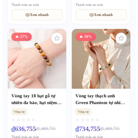
Thanh toán an toàn
Thanh toán an toàn
Xem nhanh
Xem nhanh
🔥
-57%
🔥
-50%
Vòng tay 18 hạt gỗ tự
Vòng tay thạch anh
nhiên đa bảo, hạt niệm
Green Phantom tự nhiên
phật văn chơi cho cả
ngũ hành kim thủy hỏa
Vòng tay
Vòng tay
nam nữ
thổ thu tài chuyển vận
quà tặng cặp đôi
₫636,755
₫734,755
₫1,469,755
₫1,469,755
Thanh toán an toàn
Thanh toán an toàn