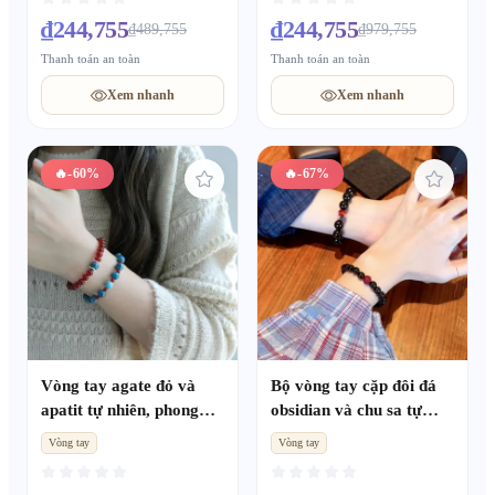
cho trẻ em
trang sức quà tặng cho
₫244,755
₫244,755
₫489,755
₫979,755
cả nam nữ
Thanh toán an toàn
Thanh toán an toàn
Xem nhanh
Xem nhanh
🔥
-60%
🔥
-67%
Vòng tay agate đỏ và
Bộ vòng tay cặp đôi đá
apatit tự nhiên, phong
obsidian và chu sa tự
cách Tân Trung Quốc
nhiên, phong cách cao
Vòng tay
Vòng tay
tôn da trắng đeo lớp, quà
cấp, quà tặng lễ hội kỷ
tặng nữ độc đáo khí chất
niệm cho bạn trai bạn