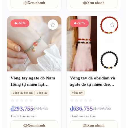
Xem nhanh
Xem nhanh
🔥
-60%
🔥
-57%
Vòng tay agate đỏ Nam
Vòng tay đá obsidian và
Hồng tự nhiên hạt
agate đỏ tự nhiên đeo
chuyển vận hoa sen,
lớp, sang trọng nhẹ
Vòng tay hoa sen
Vòng tay
Vòng tay
phong cách tươi sáng
nhàng độc đáo tinh xảo,
dành cho nữ, quà tặng
phụ kiện dành cho bạn
₫293,755
₫636,755
₫734,755
₫1,469,755
bạn thân
thân
Thanh toán an toàn
Thanh toán an toàn
Xem nhanh
Xem nhanh