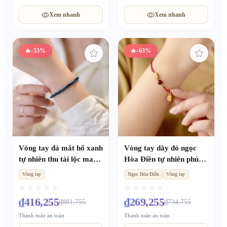
Xem nhanh
Xem nhanh
🔥
-53%
🔥
-63%
Vòng tay đá mắt hổ xanh
Vòng tay dây đỏ ngọc
tự nhiên thu tài lộc may
Hòa Điền tự nhiên phúc
mắn, cặp đôi nam nữ quà
lộc thu tài, bình an may
Vòng tay
Ngọc Hòa Điền
Vòng tay
tặng bạn gái
mắn, quà tặng nam nữ
₫416,255
₫269,255
₫881,755
₫734,755
Thanh toán an toàn
Thanh toán an toàn