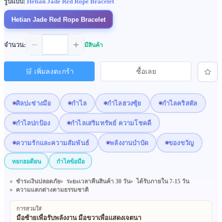
รูปแบบ:
Hetian Jade Red Rope Bracelet
Hetian Jade Red Rope Bracelet
จำนวน:
มีสินค้า
🛒 เพิ่มลงตะกร้า
ซื้อเลย
ศิลปะช่างมือ
กำไล
กำไลฮวงซุ้ย
กำไลคริสตัล
กำไลปกป้อง
กำไลเสริมทรัพย์ ความโชคดี
ความรักและความสัมพันธ์
พลังงานบำบัด
ของขวัญ
หยกฮอตียน
กำไลข้อมือ
ชำระเงินปลอดภัย
ระยะเวลาคืนสินค้า 30 วัน
ได้รับภายใน 7-15 วัน
ความแตกต่างตามธรรมชาติ
การสวมใส่
มือซ้ายเพื่อรับพลังงาน มือขวาเพื่อแสดงเจตนา