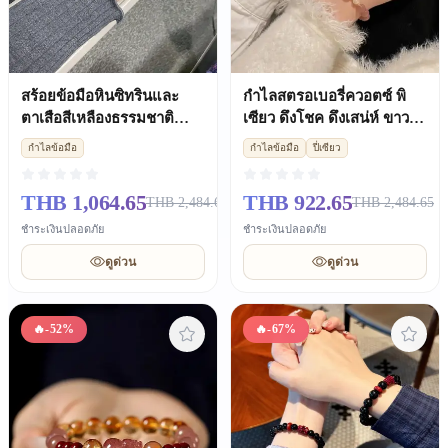
สร้อยข้อมือหินซิทรินและ
กำไลสตรอเบอรี่ควอตซ์ พิ
ตาเสือสีเหลืองธรรมชาติ
เซียว ดึงโชค ดึงเสน่ห์ ขาวใส
สำหรับสตรี ของขวัญเรียก
ของขวัญคู่รัก ผู้หญิง
กำไลข้อมือ
กำไลข้อมือ
ปี่เซียว
ทรัพย์
THB 1,064.65
THB 922.65
THB 2,484.65
THB 2,484.65
ชำระเงินปลอดภัย
ชำระเงินปลอดภัย
ดูด่วน
ดูด่วน
🔥
-52%
🔥
-67%