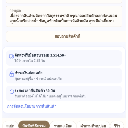
การดูแล
เนื่องจากสินค้าผลิตจากวัสดุธรรมชาติ กรุณาถอดสินค้าออกก่อนนอน
อาบน้ำหรือว่ายน้ำ ข้อมูลข้างต้นเป็นการวัดด้วยมือ อาจมีค่าเบี่ยงเบน
เล็กน้อย (±0.5 ซม.) ขออภัยในความไม่สะดวก วัสดุที่ใช้ในสินค้า
ทั้งหมดของเราเป็นธรรมชาติและเป็นมิตรต่อสิ่งแวดล้อม 100% สินค้า
เหล่านี้เป็นงานทำมือและใช้วัสดุธรรมชาติ ดังนั้นอาจมีความไม่
สอบถามสินค้านี้
สม่ำเสมอเล็กน้อย และเนื่องจากผลของแสงและการตั้งค่าจอ สีของ
สินค้าจริงอาจแตกต่างจากภาพเล็กน้อย
จัดส่งฟรีเมื่อครบ THB 3,514.50+
ได้รับภายใน 7-15 วัน
ชำระเงินปลอดภัย
คุ้มครองผู้ซื้อ · ชำระเงินปลอดภัย
ระยะเวลาคืนสินค้า 30 วัน
สินค้าต้องยังไม่ได้ใช้งานและอยู่ในบรรจุภัณฑ์เดิม
การจัดส่ง
นโยบายการคืนสินค้า
บันทึกพิธีกรรม
สเปก
รายละเอียด
คำถามที่พบบ่อย
รีวิว