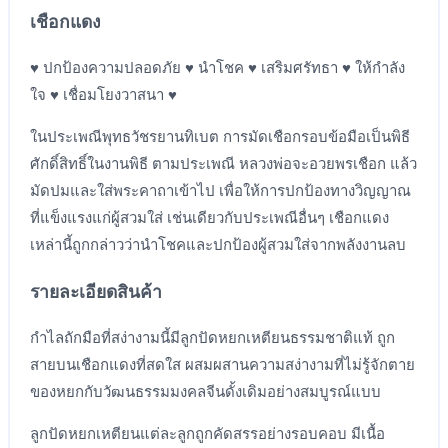
เชือกแดง
♥ ปกป้องความปลอดภัย ♥ นำโชค ♥ เสริมศรัทธา ♥ ให้กำลัง
ใจ ♥ เชื่อมโยงวาสนา ♥
ในประเพณีพุทธวัชรยานทิเบต การมัดเชือกรอบข้อมือเป็นพิธี
ศักดิ์สิทธิ์ในงานพิธี ตามประเพณี หลวงพ่อจะอวยพรเชือก แล้ว
มัดปมและใส่พระคาถาเข้าไป เพื่อให้การปกป้องทางวิญญาณ
ที่แข็งแรงแก่ผู้สวมใส่ เช่นเดียวกับประเพณีอื่นๆ เชือกแดง
เหล่านี้ถูกกล่าวว่านำโชคและปกป้องผู้สวมใส่จากพลังงานลบ
รายละเอียดสินค้า
กำไลถักมือที่สง่างามนี้มีลูกปัดหยกเหตียนธรรมชาติแท้ ถูก
สายบนเชือกแดงที่สดใส ผสมผสานความสง่างามที่ไม่รู้จักตาย
ของหยกกับวัฒนธรรมมงคลจีนดั้งเดิมอย่างสมบูรณ์แบบ
ลูกปัดหยกเหตียนแต่ละลูกถูกคัดสรรอย่างรอบคอบ มีเนื้อ