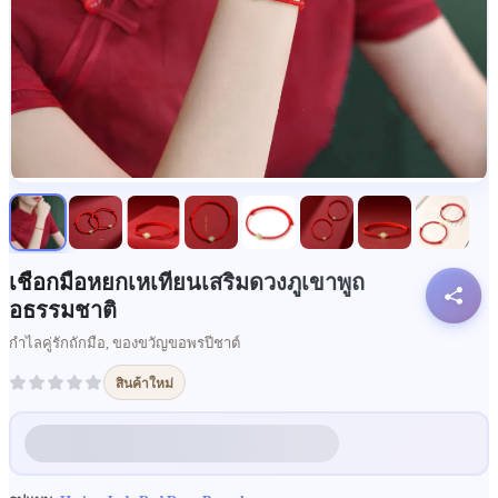
เชือกมือหยกเหเทียนเสริมดวงภูเขาพูถ
อธรรมชาติ
กำไลคู่รักถักมือ, ของขวัญขอพรปีชาต์
สินค้าใหม่