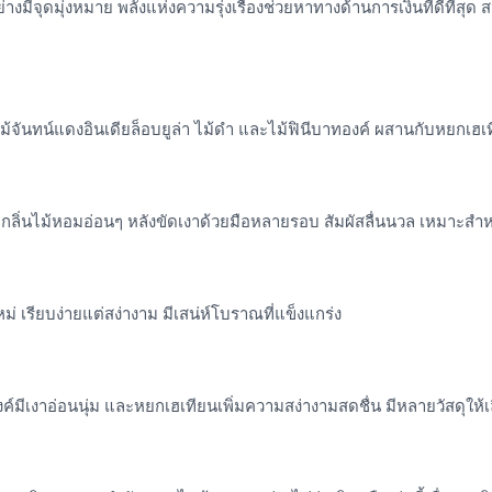
ย่างมีจุดมุ่งหมาย พลังแห่งความรุ่งเรืองช่วยหาทางด้านการเงินที่ดีที
้จันทน์แดงอินเดียล็อบยูล่า ไม้ดำ และไม้ฟินีบาทองค์ ผสานกับหยกเฮเที
ละกลิ่นไม้หอมอ่อนๆ หลังขัดเงาด้วยมือหลายรอบ สัมผัสลื่นนวล เหมาะสำ
่ เรียบง่ายแต่สง่างาม มีเสน่ห์โบราณที่แข็งแกร่ง
งค์มีเงาอ่อนนุ่ม และหยกเฮเทียนเพิ่มความสง่างามสดชื่น มีหลายวัสดุ