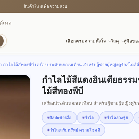
สินค้าใหม่เพื่อความสงบ
ด์เมด
เลือกตามความตั้งใจ
วัสดุ
คู่มือข
ำไลไม้สีทองพีบี เครื่องประดับหยกเหเทียน สำหรับผู้ชายผู้หญิงคู่รักสไตล์จ
การปกป้อง
กำไลคริสตัล
สำหรับการเริ่มต้นใหม่
มั่งคั่
โพธิ์แล
สำหรับ
กำไลไม้สีแดงอินเดียธรร
ออบซิเดียน ปี่เซียะ และชิ้นที่ช่วยให้มั่นคง
สี ความใส และลวดลายธรรมชาติ
เรียนจบ ย้ายบ้าน งานใหม่ และก้าวใหม่
สัญลักษ
อบอุ่น 
คำอวยพร
มั่นคง
ไม้สีทองพีบี
เครื่องประดับหยกเหเทียน สำหรับผู้ชายผู้หญิงคู่รั
สงบและชัดเจน
ด้ายแดง
สำหรับความรุ่งเรือง
รักและ
สัญลัก
ของขว
ศิลปะช่างมือ
กำไล
กำไลฮวงซุ้ย
วัสดุที่ช่วยให้โฟกัสและนิ่งขึ้น
สัญลักษณ์เรียบง่ายของพรและความผูกพัน
พรสำหรับงาน เงิน และแรงส่งไปข้างหน้า
หินโทน
รูปแบบดั
ดูชิ้นท
กำไลเสริมทรัพย์ ความโชคดี