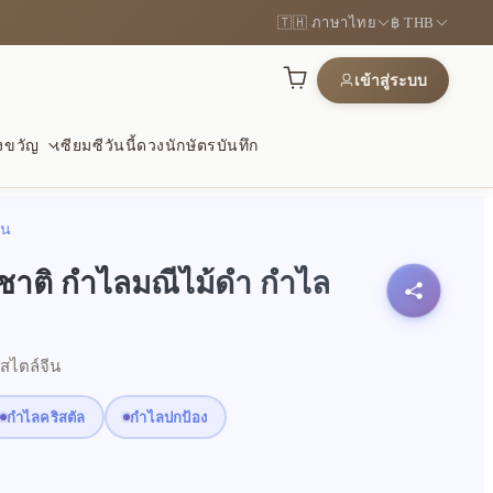
🇹🇭 ภาษาไทย
฿ THB
เข้าสู่ระบบ
องขวัญ
เซียมซีวันนี้
ดวงนักษัตร
บันทึก
ีน
งและโชคดี
ะไม้
การปกป้อง
มชาติ กำไลมณีไม้ดำ กำไล
ณ์แห่งความรุ่งเรืองและโอกาส
จับถนัด และเหมาะกับการสัมผัสซ้ำ
เงียบ ๆ เพื่อความปลอดภัยและ
กสไตล์จีน
กลมกลืน
ษณ์ฮวงจุ้ย
ัญความหมายดี
กำไลคริสตัล
กำไลปกป้อง
อ่อนและของขวัญที่มีความหมาย
้งเดิมในสไตล์ร่วมสมัย
ี่เหมาะสำหรับมอบเป็นของขวัญ