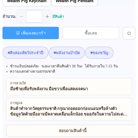
Wealth Pig Keychain
Wealth Pig Pendant
จำนวน:
มีสินค้า
🛒 เพิ่มลงตะกร้า
ซื้อเลย
สิบสองสัตว์ประจำปี
พลังงานบำบัด
ของขวัญ
ชำระเงินปลอดภัย
ระยะเวลาคืนสินค้า 30 วัน
ได้รับภายใน 7-15 วัน
ความแตกต่างตามธรรมชาติ
การสวมใส่
มือซ้ายเพื่อรับพลังงาน มือขวาเพื่อแสดงเจตนา
การดูแล
สินค้าทำจากวัสดุธรรมชาติ กรุณาถอดออกก่อนนอนหรือล้างตัว
ข้อมูลวัดด้วยมืออาจมีคลาดเคลื่อนเล็กน้อย ขออภัยในความไม่สะดวก
วัสดุทั้งหมดเป็นธรรมชาติและไม่ทำอันตรายต่อสิ่งแวดล้อม สินค้าทำ
มือจากวัสดุธรรมชาติ อาจมีลักษณะไม่สม่ำเสมอเล็กน้อย และสีอาจ
แตกต่างจากภาพเล็กน้อย เนื่องจากผลของแสงและลักษณะธรรมชาติ
สอบถามสินค้านี้