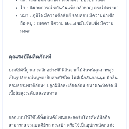
ลิง：แหลมคม ฉลาด สนใจ มีความปรับตัวได้ดี
ไก่：สังเกตการณ์ ขยันขันแข็ง กล้าหาญ ตรงไปตรงมา
หมา：ภูมิใจ มีความซื่อสัตย์ รอบคอบ มีความน่าเชื่อ
ถือ-หมู：เมตตา มีความ liberal ขยันขันแข็ง มีความ
มงคล
คุณสมบัติผลิตภัณฑ์
ปен던ต์นี้ถูกแกะสลักอย่างพิถีพิถันจากไม้จันทน์คุณภาพสูง
เป็นรูปลักษณ์หนูของสิบสองปีชีวิต ไม้มีเนื้อสันอ่อนนุ่ม มีกลิ่น
หอมธรรมชาติอ่อนๆ ปลูกฝีมือละเอียดอ่อน ขนาดกะทัดรัด มี
เนื้อสัยสูงระดับและทนทาน
ออกแบบให้ใช้ได้ทั้งเป็นคีย์เชนและสตรัปโทรศัพท์มือถือ
สามารถแขวนบนคีย์รถ กระเป๋า หรือใช้เป็นอุปกรณ์ตกแต่ง