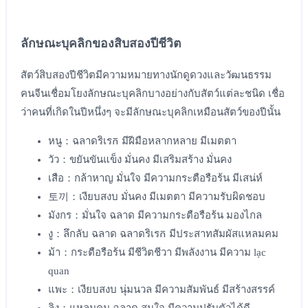
ลักษณะบุคลิกของสิบสองปีชีวิต
สัตว์สิบสองปีชีวิตมีความหมายทางนักดูดวงและวัฒนธรรม
คนจีนเชื่อมโยงลักษณะบุคลิกบางอย่างกับสัตว์แต่ละชนิด เชื่อ
ว่าคนที่เกิดในปีหนึ่งๆ จะมีลักษณะบุคลิกเหมือนสัตว์ของปีนั้น
หนู：ฉลาดริเรក มีฝีมือหลากหลาย มีเมตตา
วัว：ขยันขันแข็ง มั่นคง มีเสริมสร้าง มั่นคง
เสือ：กล้าหาญ มั่นใจ มีความกระตือรือร้น มีเสน่ห์
토끼：เงียบสงบ มั่นคง มีเมตตา มีความรับผิดชอบ
มังกร：มั่นใจ ฉลาด มีความกระตือรือร้น มองไกล
งู：ลึกลับ ฉลาด ฉลาดริเรក มีประสาทสัมผัสแหลมคม
ม้า：กระตือรือร้น มีชีวิตชีวา มีพลังงาน มีความ lạc
quan
แพะ：เงียบสงบ นุ่มนวล มีความสัมพันธ์ มีสร้างสรรค์