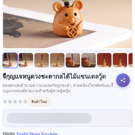
จี้กุญแจหนูดวงชะตากลไต้ไม้แซนเดลวู้ด
ของตกแต่งอำนวยความปลอดภัยลูกชะตา, สายคล้องโทรศัพท์และจี้
กุญแจรถยนต์สวยงามสำหรับผู้ชายผู้หญิง
สินค้าใหม่
รูปแบบ:
Wealth Mouse Keychain