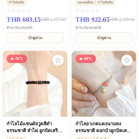
กำไลข้อมือ
หยกฮอตียน
กำไลข้อมือ
ขวัญแฟนสาว
ปลอดภัย ของขวัญขนาดเล็ก
THB 603.15
THB 922.65
THB 1,277.65
THB 2,129.65
ชำระเงินปลอดภัย
ชำระเงินปลอดภัย
ดูด่วน
ดูด่วน
🔥
-50%
🔥
-60%
กำไลไม้แซนดัลวูดสีดำ
กำไลอาเกตแดงนานหง
ธรรมชาติ ลำไผ่ ลูกปัดเสริม
ธรรมชาติ ดอกบัวลูกปัดเสริม
ดวงซินซา มาลาไม้ซาน
ดวง สไตล์สดใส สำหรับผู้