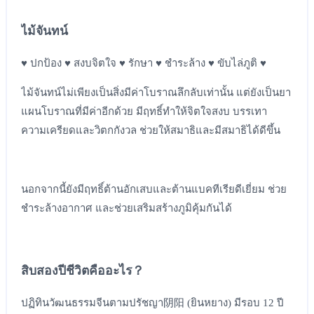
ไม้จันทน์
♥ ปกป้อง ♥ สงบจิตใจ ♥ รักษา ♥ ชำระล้าง ♥ ขับไล่ภูติ ♥
ไม้จันทน์ไม่เพียงเป็นสิ่งมีค่าโบราณลึกลับเท่านั้น แต่ยังเป็นยา
แผนโบราณที่มีค่าอีกด้วย มีฤทธิ์ทำให้จิตใจสงบ บรรเทา
ความเครียดและวิตกกังวล ช่วยให้สมาธิและมีสมาธิได้ดีขึ้น
นอกจากนี้ยังมีฤทธิ์ต้านอักเสบและต้านแบคทีเรียดีเยี่ยม ช่วย
ชำระล้างอากาศ และช่วยเสริมสร้างภูมิคุ้มกันได้
สิบสองปีชีวิตคืออะไร？
ปฏิทินวัฒนธรรมจีนตามปรัชญา阴阳 (ยินหยาง) มีรอบ 12 ปี