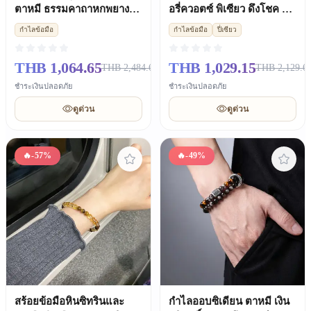
ตาหมี ธรรมคาถาหกพยางค์
อรี่ควอตซ์ พิเซียว ดึงโชค ผู้
ของขวัญวาเลนไทน์โชคดี
หญิง
กำไลข้อมือ
กำไลข้อมือ
ปี่เซียว
THB 1,064.65
THB 1,029.15
THB 2,484.65
THB 2,129.6
ชำระเงินปลอดภัย
ชำระเงินปลอดภัย
ดูด่วน
ดูด่วน
🔥
-57%
🔥
-49%
สร้อยข้อมือหินซิทรินและ
กำไลออบซิเดียน ตาหมี เงิน