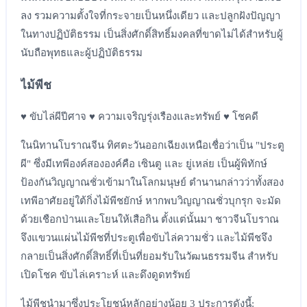
ลง รวมความตั้งใจที่กระจายเป็นหนึ่งเดียว และปลูกฝังปัญญา
ในทางปฏิบัติธรรม เป็นสิ่งศักดิ์สิทธิ์มงคลที่ขาดไม่ได้สำหรับผู้
นับถือพุทธและผู้ปฏิบัติธรรม
ไม้พีช
♥ ขับไล่ผีปีศาจ ♥ ความเจริญรุ่งเรืองและทรัพย์ ♥ โชคดี
ในนิทานโบราณจีน ทิศตะวันออกเฉียงเหนือเชื่อว่าเป็น "ประตู
ผี" ซึ่งมีเทพีองค์สององค์คือ เซินตู และ ยู่เหล่ย เป็นผู้พิทักษ์
ป้องกันวิญญาณชั่วเข้ามาในโลกมนุษย์ ตำนานกล่าวว่าทั้งสอง
เทพีอาศัยอยู่ใต้กิ่งไม้พีชยักษ์ หากพบวิญญาณชั่วบุกรุก จะมัด
ด้วยเชือกป่านและโยนให้เสือกิน ตั้งแต่นั้นมา ชาวจีนโบราณ
จึงแขวนแผ่นไม้พีชที่ประตูเพื่อขับไล่ความชั่ว และไม้พีชจึง
กลายเป็นสิ่งศักดิ์สิทธิ์ที่เป็นที่ยอมรับในวัฒนธรรมจีน สำหรับ
เปิดโชค ขับไล่เคราะห์ และดึงดูดทรัพย์
ไม้พีชนำมาซึ่งประโยชน์หลักอย่างน้อย 3 ประการดังนี้: