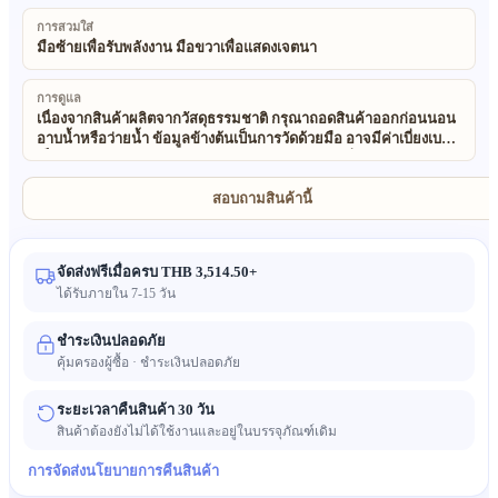
การสวมใส่
มือซ้ายเพื่อรับพลังงาน มือขวาเพื่อแสดงเจตนา
การดูแล
เนื่องจากสินค้าผลิตจากวัสดุธรรมชาติ กรุณาถอดสินค้าออกก่อนนอน
อาบน้ำหรือว่ายน้ำ ข้อมูลข้างต้นเป็นการวัดด้วยมือ อาจมีค่าเบี่ยงเบน
เล็กน้อย (±0.5 ซม.) ขออภัยในความไม่สะดวก วัสดุที่ใช้ในสินค้า
ทั้งหมดของเราเป็นธรรมชาติและเป็นมิตรต่อสิ่งแวดล้อม 100% สินค้า
เหล่านี้เป็นงานทำมือและใช้วัสดุธรรมชาติ ดังนั้นอาจมีความไม่
สอบถามสินค้านี้
สม่ำเสมอเล็กน้อยในขนาด เนื้อสัมผัสและลวดลาย และเนื่องจากผล
ของแสงและการตั้งค่าจอ สีของสินค้าจริงอาจแตกต่างจากภาพเล็ก
น้อย
จัดส่งฟรีเมื่อครบ THB 3,514.50+
ได้รับภายใน 7-15 วัน
ชำระเงินปลอดภัย
คุ้มครองผู้ซื้อ · ชำระเงินปลอดภัย
ระยะเวลาคืนสินค้า 30 วัน
สินค้าต้องยังไม่ได้ใช้งานและอยู่ในบรรจุภัณฑ์เดิม
การจัดส่ง
นโยบายการคืนสินค้า