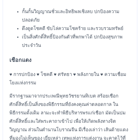
กั้นกั้นวิญญาณชั่วและอิทธิพลเชิงลบ ปกป้องความ
ปลอดภัย
ดึงดูดโชคดี ขับไล่ความโชคร้าย และรวบรวมทรัพย์
เป็นสิ่งศักดิ์สิทธิ์ป้องกันตัวที่พกพาได้ ปกป้องสุขภาพ
ประจำวัน
เชือกแดง
♥ การปกป้อง ♥ โชคดี ♥ ศรัทธา ♥ พลังภายใน ♥ ความเชื่อม
โยงแห่งกรรม
มีรากฐานมาจากประเพณีพุทธวัชรยานทิเบต สร้อยเชือก
ศักดิ์สิทธิ์เป็นสิ่งของพิธีกรรมที่ยังคงคุณค่าตลอดกาล ใน
พิธีกรรมดั้งเดิม ลามะจะทำพิธีบริหารพรแก่เชือก มัดเป็นปม
ศักดิ์สิทธิ์และใส่พระคาถาเข้าไป เพื่อให้เกิดพลังทางจิต
วิญญาณ ส่วนในตำนานโบราณจีน มีเรื่องเล่าว่า เส้นด้ายแดง
ที่มองไม่เห็นของ เยี่ยเหล่า เทพแห่งการแต่งงาน จะคาดไว้ที่