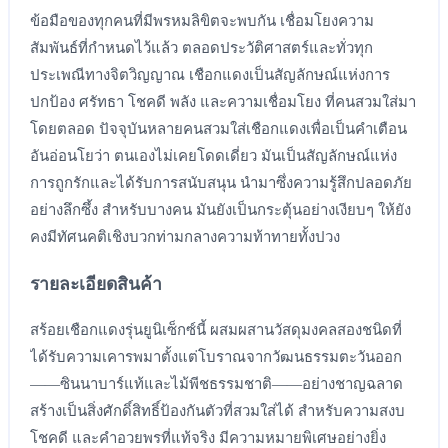
ข้อมือของทุกคนที่มีพรหมลิขิตจะพบกัน เชื่อมโยงความ
สัมพันธ์ที่กำหนดไว้แล้ว ตลอดประวัติศาสตร์และทั่วทุก
ประเพณีทางจิตวิญญาณ เชือกแดงเป็นสัญลักษณ์แห่งการ
ปกป้อง ศรัทธา โชคดี พลัง และความเชื่อมโยง ที่คนสวมใส่มา
โดยตลอด ปัจจุบันหลายคนสวมใส่เชือกแดงเพื่อเป็นคำเตือน
อันอ่อนโยว่า ตนเองไม่เคยโดดเดี่ยว มันเป็นสัญลักษณ์แห่ง
การถูกรักและได้รับการสนับสนุน นำมาซึ่งความรู้สึกปลอดภัย
อย่างลึกซึ้ง สำหรับบางคน มันยังเป็นกระตุ้นอย่างเงียบๆ ให้ยัง
คงมีทัศนคติเชิงบวกท่ามกลางความท้าทายทั้งปวง
รายละเอียดสินค้า
สร้อยเชือกแดงรุ่นยูนิเซ็กซ์นี้ ผสมผสานวัสดุมงคลสองชนิดที่
ได้รับความเคารพมาตั้งแต่โบราณจากวัฒนธรรมตะวันออก
——ซินนาบาร์แท้และไม้พีชธรรมชาติ——อย่างชาญฉลาด
สร้างเป็นสิ่งศักดิ์สิทธิ์ป้องกันตัวที่สวมใส่ได้ สำหรับความสงบ
โชคดี และคำอวยพรที่แท้จริง มีความหมายพิเศษอย่างยิ่ง