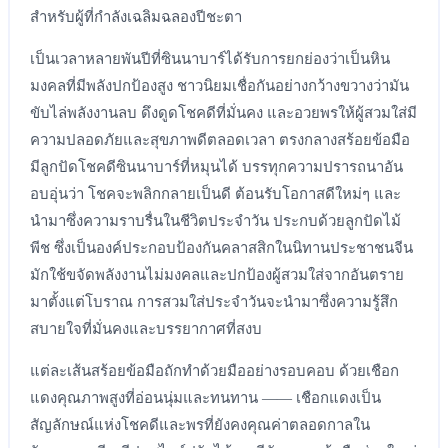
สำหรับผู้ที่กำลังเฉลิมฉลองปีชะตา
เป็นเวลาหลายพันปีที่ซินนาบาร์ได้รับการยกย่องว่าเป็นหิน
มงคลที่มีพลังปกป้องสูง ชาวนิยมเชื่อกันอย่างกว้างขวางว่ามัน
ขับไล่พลังงานลบ ดึงดูดโชคดีที่มั่นคง และอวยพรให้ผู้สวมใส่มี
ความปลอดภัยและสุขภาพดีตลอดเวลา ตรงกลางสร้อยข้อมือ
มีลูกปัดโชคดีซินนาบาร์ที่หมุนได้ บรรทุกความปรารถนาอัน
อบอุ่นว่า โชคจะพลิกกลายเป็นดี ต้อนรับโอกาสดีใหม่ๆ และ
นำมาซึ่งความราบรื่นในชีวิตประจำวัน ประกบด้วยลูกปัดไม้
พีช ซึ่งเป็นองค์ประกอบป้องกันคลาสสิกในนิทานประชาชนจีน
มักใช้ขจัดพลังงานไม่มงคลและปกป้องผู้สวมใส่จากอันตราย
มาตั้งแต่โบราณ การสวมใส่ประจำวันจะนำมาซึ่งความรู้สึก
สบายใจที่มั่นคงและบรรยากาศที่สงบ
แต่ละเส้นสร้อยข้อมือถักทำด้วยมืออย่างรอบคอบ ด้วยเชือก
แดงคุณภาพสูงที่อ่อนนุ่มและทนทาน —— เชือกแดงเป็น
สัญลักษณ์แห่งโชคดีและพรที่ยังคงคุณค่าตลอดกาลใน