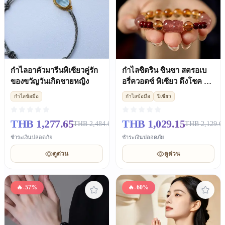
กำไลอาคัวมารีนพิเซียวคู่รัก
กำไลซิตริน ซินซา สตรอเบ
ของขวัญวันเกิดชายหญิง
อรี่ควอตซ์ พิเซียว ดึงโชค ผู้
หญิง
กำไลข้อมือ
กำไลข้อมือ
ปี่เซียว
THB 1,277.65
THB 1,029.15
THB 2,484.65
THB 2,129.6
ชำระเงินปลอดภัย
ชำระเงินปลอดภัย
ดูด่วน
ดูด่วน
🔥
-57%
🔥
-60%