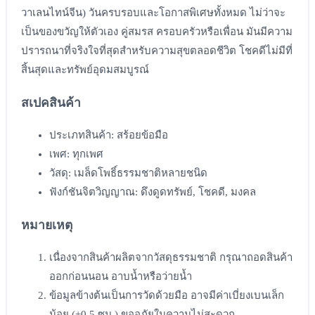
วาเลนไทน์จีน) วันครบรอบและโอกาสพิเศษทั้งหมด ไม่ว่าจะ
เป็นของขวัญให้ตัวเอง คู่สมรส ครอบครัวหรือเพื่อน มันมีความ
ปรารถนาที่จริงใจที่สุดสำหรับความสุขตลอดชีวิต โชคดีไม่มีที่
สิ้นสุดและทรัพย์อุดมสมบูรณ์
สเปคสินค้า
ประเภทสินค้า: สร้อยข้อมือ
เพศ: ทุกเพศ
วัสดุ: เมล็ดโพธิ์ธรรมชาติหลายชนิด
ฟังก์ชันจิตวิญญาณ: ดึงดูดทรัพย์, โชคดี, มงคล
หมายเหตุ
เนื่องจากสินค้าผลิตจากวัสดุธรรมชาติ กรุณาถอดสินค้า
ออกก่อนนอน อาบน้ำหรือว่ายน้ำ
ข้อมูลข้างต้นเป็นการวัดด้วยมือ อาจมีค่าเบี่ยงเบนเล็ก
น้อย (±0.5 ซม.) ขออภัยในความไม่สะดวก