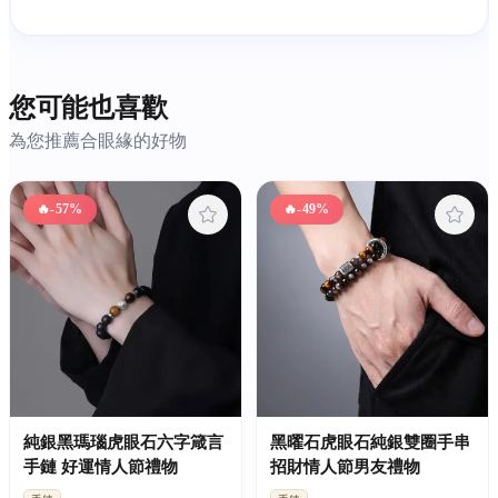
您可能也喜歡
為您推薦合眼緣的好物
🔥
-57%
🔥
-49%
純銀黑瑪瑙虎眼石六字箴言
黑曜石虎眼石純銀雙圈手串
手鏈 好運情人節禮物
招財情人節男友禮物