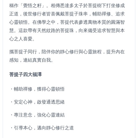
稱作「覺悟之籽」。相傳悉達多太子於菩提樹下打坐修成
正道，後世修行者皆喜佩戴菩提子珠串，輔助禪修、追求
心靈頓悟。在佛學之中，菩提代表參透萬物本質的圓滿智
慧。這款帶有天然紋路的菩提珠，向來備受追求智慧與本
心之人喜愛。
攜菩提子同行，陪伴你的靜心修行與心靈旅程，提升內在
感知，連結真實自我。
菩提子四大福澤
・輔助禪修，獲得心靈頓悟
・安定心神，啟發通透思緒
・專注意念，強化心靈連結
・引導本心，邁向靜心修行之道