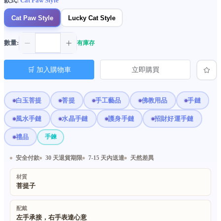
款式:
Cat Paw Style
Cat Paw Style
Lucky Cat Style
數量:
有庫存
🛒 加入購物車
立即購買
白玉菩提
菩提
手工藝品
佛教用品
手鏈
風水手鏈
水晶手鏈
護身手鏈
招財好運手鏈
禮品
手鍊
安全付款
30 天退貨期限
7-15 天內送達
天然差異
材質
菩提子
配戴
左手承接，右手表達心意