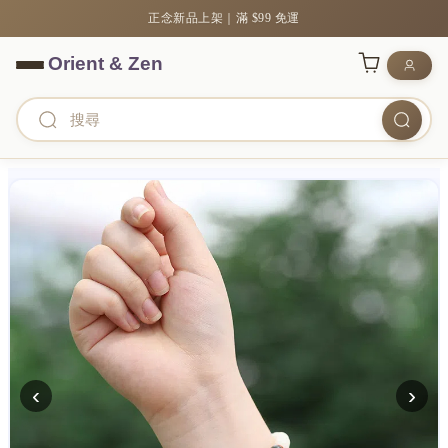
正念新品上架｜滿 $99 免運
‹
›