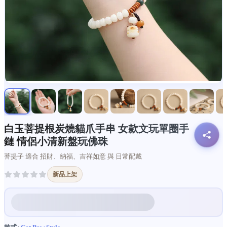
白玉菩提根炭燒貓爪手串 女款文玩單圈手
鏈 情侶小清新盤玩佛珠
菩提子 適合 招財、納福、吉祥如意 與 日常配戴
新品上架