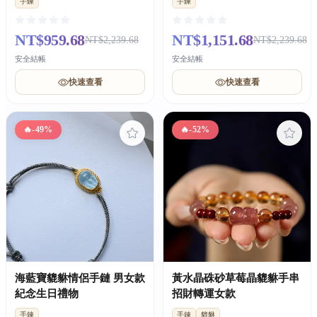
手鍊
手鍊
NT$959.68
NT$1,151.68
NT$2,239.68
NT$2,239.68
安全結帳
安全結帳
快速查看
快速查看
🔥
-49%
🔥
-52%
海藍寶貔貅情侶手鏈 男女款
黃水晶硃砂草莓晶貔貅手串
紀念生日禮物
招財轉運女款
手鍊
手鍊
貔貅