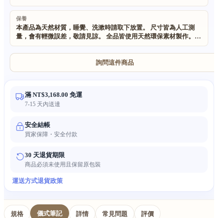
保養
本產品為天然材質，睡覺、洗漱時請取下放置。 尺寸皆為人工測
量，會有輕微誤差，敬請見諒。 全品皆使用天然環保素材製作。
本品為手工製作搭配天然原材，珠體外觀略參差屬正常；受拍攝光
線影響，實物顏色與圖片略有差異，亦為正常情況。
詢問這件商品
滿 NT$3,168.00 免運
7-15 天內送達
安全結帳
買家保障・安全付款
30 天退貨期限
商品必須未使用且保留原包裝
運送方式
退貨政策
儀式筆記
規格
詳情
常見問題
評價