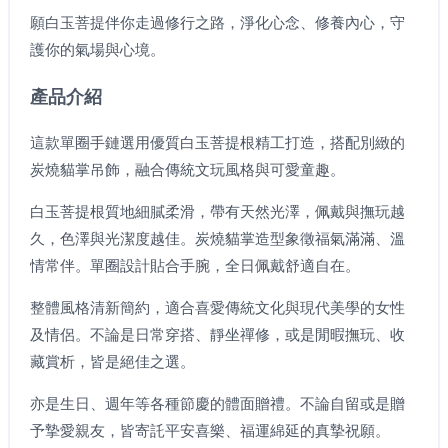
願白玉菩提伴你走過修行之路，淨化心念、修養內心，守
護你的氣場與心境。
產品介紹
這款單圈手鏈選用優質白玉菩提根精工打造，搭配別緻的
炭燒貓掌吊飾，融合傳統文玩風格與可愛童趣。
白玉菩提根質地細膩柔滑，帶有天然光澤，佩戴與撫玩越
久，色澤與光潔度越佳。炭燒貓掌造型象徵福氣滿滿、溫
情常伴。單圈設計貼合手腕，全日佩戴舒適自在。
整體風格清新簡約，適合喜愛傳統文化與現代美學的女性
及情侶。不論是日常穿搭、靜坐禪修，或是閒暇撫玩、收
藏賞析，皆是絕佳之選。
亦是生日、週年等各種節慶的體面贈禮。不論自留或是贈
予摯愛親友，皆寄託平安喜樂、福運綿延的真摯祝願。