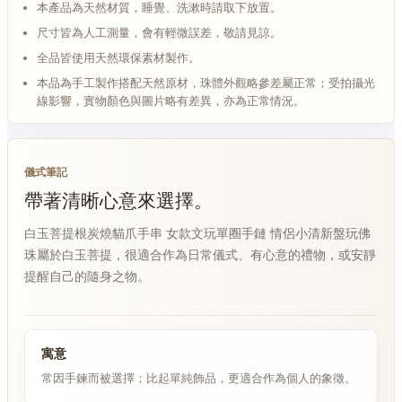
本產品為天然材質，睡覺、洗漱時請取下放置。
尺寸皆為人工測量，會有輕微誤差，敬請見諒。
全品皆使用天然環保素材製作。
本品為手工製作搭配天然原材，珠體外觀略參差屬正常；受拍攝光
線影響，實物顏色與圖片略有差異，亦為正常情況。
儀式筆記
帶著清晰心意來選擇。
白玉菩提根炭燒貓爪手串 女款文玩單圈手鏈 情侶小清新盤玩佛
珠屬於白玉菩提，很適合作為日常儀式、有心意的禮物，或安靜
提醒自己的隨身之物。
寓意
常因手鍊而被選擇；比起單純飾品，更適合作為個人的象徵。