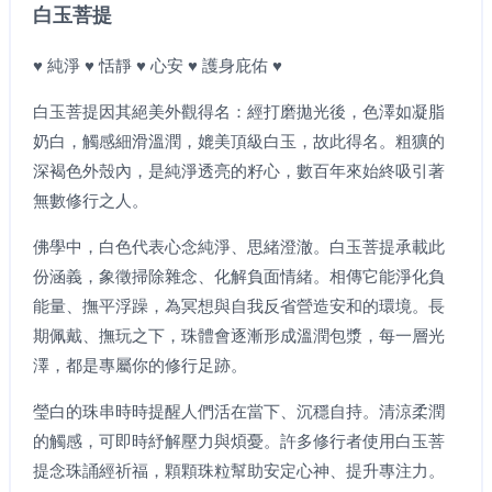
白玉菩提
♥ 純淨 ♥ 恬靜 ♥ 心安 ♥ 護身庇佑 ♥
白玉菩提因其絕美外觀得名：經打磨拋光後，色澤如凝脂
奶白，觸感細滑溫潤，媲美頂級白玉，故此得名。粗獷的
深褐色外殼內，是純淨透亮的籽心，數百年來始終吸引著
無數修行之人。
佛學中，白色代表心念純淨、思緒澄澈。白玉菩提承載此
份涵義，象徵掃除雜念、化解負面情緒。相傳它能淨化負
能量、撫平浮躁，為冥想與自我反省營造安和的環境。長
期佩戴、撫玩之下，珠體會逐漸形成溫潤包漿，每一層光
澤，都是專屬你的修行足跡。
瑩白的珠串時時提醒人們活在當下、沉穩自持。清涼柔潤
的觸感，可即時紓解壓力與煩憂。許多修行者使用白玉菩
提念珠誦經祈福，顆顆珠粒幫助安定心神、提升專注力。