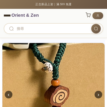
正念新品上架｜滿 $99 免運
‹
›