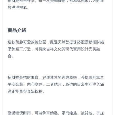
招財納福吉祥物。每一次靈動擺動，都為你招來八方財運
與滿滿福氣。
商品介紹
這款萌趣可愛的鑰匙圈，嚴選天然菩提珠搭配靈動招財貓
墜飾精工打造，將傳統吉祥文化與現代實用設計完美融
合。
招財貓是招財進寶、好運連連的經典象徵，菩提珠則寓意
平安智慧、內心寧靜。二者結合，為你的日常生活注入滿
滿正能量與真摯祝福。
整體輕便耐用，可裝飾車鑰匙、家門鑰匙、後背包、手提