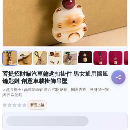
菩提招財貓汽車鑰匙扣掛件 男女通用國風
鑰匙鏈 創意車載掛飾吊墜
天然菩提子 / 高純度硃砂 適合 招財納福、開運吉祥、護身保平安
與 日常配戴
新品上架