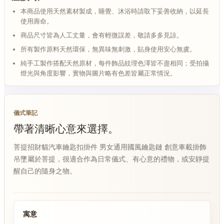
本商品使用天然素材製成，睡覺、沐浴時請取下妥善收納，以延長
使用壽命。
商品尺寸皆為人工丈量，會有輕微誤差，敬請多多見諒。
所有製作原料天然環保，無異味無刺激，貼身使用安心無虞。
純手工製作搭配天然原材，每件飾品紋理色澤皆不盡相同；受拍攝
燈光與角度影響，實物與圖片略有色差皆屬正常情況。
儀式筆記
帶著清晰心意來選擇。
菩提招財貓汽車鑰匙扣掛件 男女通用國風鑰匙鏈 創意車載掛飾
吊墜屬於菩提，很適合作為日常儀式、有心意的禮物，或安靜提
醒自己的隨身之物。
寓意