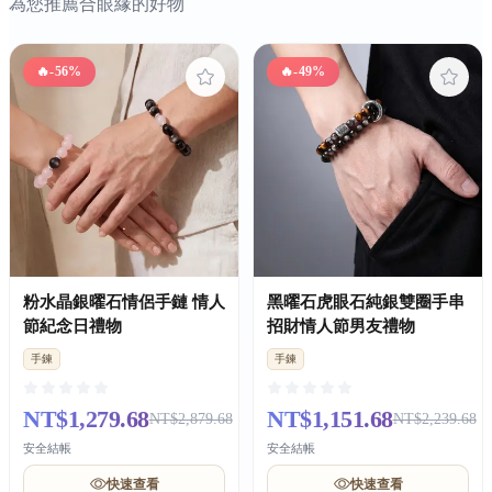
為您推薦合眼緣的好物
🔥
-56%
🔥
-49%
粉水晶銀曜石情侶手鏈 情人
黑曜石虎眼石純銀雙圈手串
節紀念日禮物
招財情人節男友禮物
手鍊
手鍊
NT$1,279.68
NT$1,151.68
NT$2,879.68
NT$2,239.68
安全結帳
安全結帳
快速查看
快速查看