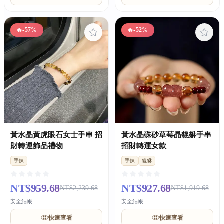
🔥
-57%
🔥
-52%
黃水晶黃虎眼石女士手串 招
黃水晶硃砂草莓晶貔貅手串
財轉運飾品禮物
招財轉運女款
手鍊
手鍊
貔貅
NT$959.68
NT$927.68
NT$2,239.68
NT$1,919.68
安全結帳
安全結帳
快速查看
快速查看