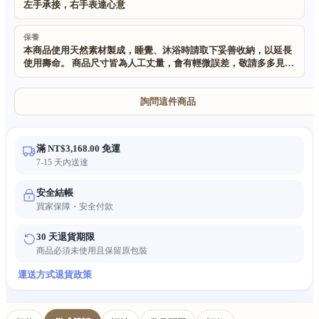
左手承接，右手表達心意
保養
本商品使用天然素材製成，睡覺、沐浴時請取下妥善收納，以延長
使用壽命。 商品尺寸皆為人工丈量，會有輕微誤差，敬請多多見
諒。 所有製作原料天然環保，無異味無刺激，貼身使用安心無虞。
純手工製作搭配天然原材，每件飾品紋理色澤皆不盡相同；受拍攝
燈光與角度影響，實物與圖片略有色差皆屬正常情況。
詢問這件商品
滿 NT$3,168.00 免運
7-15 天內送達
安全結帳
買家保障・安全付款
30 天退貨期限
商品必須未使用且保留原包裝
運送方式
退貨政策