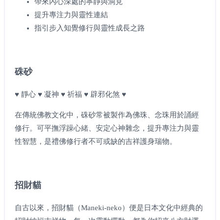
帶來內心深處的寧靜與洞見
提升專注力與靈性連結
指引步入知覺修行與靈性成長之路
硃砂
♥ 靜心 ♥ 凝神 ♥ 祈福 ♥ 辟邪化煞 ♥
在傳統佛教文化中，硃砂常被製作為佛珠、念珠用於誦經
修行。可平撫浮躁心緒、安定心神雜念，提升專注力與靈
性智慧，是禮佛修行者不可或缺的吉祥護身瑞物。
招財貓
自古以來，招財貓（Maneki-neko）便是日本文化中經典的