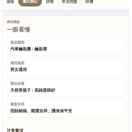
儀式筆記
規格
詳情
常見問題
評價
商品要點
一眼看懂
商品類型
汽車鑰匙圈 / 鑰匙環
適用族群
男女通用
製作材質
天然菩提子 / 高純度硃砂
寓意作用
招財納福、開運吉祥、護身保平安
注意事項