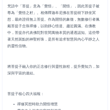
梵語中「菩提」意為「覺悟」、「開悟」，因此菩提子被
尊為「覺悟之籽」。相傳釋迦牟尼佛在菩提樹下靜坐冥
想，最終證得無上菩提。作為開悟的象徵，無數修行者佩
戴菩提子念珠禪修，以助靜心悟道、趨近圓滿。在佛教
中，菩提亦代表佛陀對世間萬物本質的通透認知。這些帶
著天然斑點的神聖籽珠，是所有追求智慧與內心平靜之人
的靈性信物。
將菩提子融入你的正念修行與靈性旅程，提升覺知力，加
深與宇宙的連結。
菩提子核心四大福報：
禪修冥想時助力開悟增慧