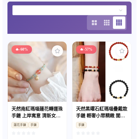
🔥
-60%
🔥
-57%
天然南紅瑪瑙蓮花轉運珠
天然黑曜石紅瑪瑙疊戴款
手鏈 上岸寓意 清新女款
手鏈 輕奢小眾精緻 閨蜜
閨蜜禮物
款氣質配飾
蓮花手鍊
手鍊
手鍊