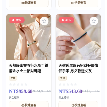
快速查看
快速查看
🔥
-50%
🔥
-53%
天然綠幽靈五行水晶手鏈
天然藍虎眼石招財好運情
補金水火土招財轉運 情
侶手串 男女款送女友禮
侶款好運手串禮物
物
手鍊
手鍊
NT$959.68
NT$543.68
NT$1,919.68
NT$1,151.68
安全結帳
安全結帳
快速查看
快速查看