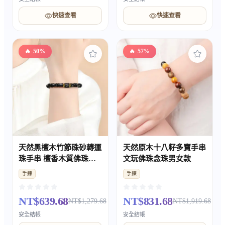
快速查看
快速查看
🔥
-50%
🔥
-57%
天然黑檀木竹節硃砂轉運
天然原木十八籽多寶手串
珠手串 檀香木質佛珠護
文玩佛珠念珠男女款
身符 男女款
手鍊
手鍊
NT$639.68
NT$831.68
NT$1,279.68
NT$1,919.68
安全結帳
安全結帳