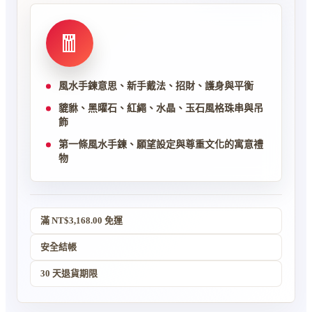
式設計不論手腕粗細都舒適，日常通勤、商務場合、節
慶贈禮皆合適。單戴凸顯風水韻味，疊戴其他細鏈更具
層次感，低調中藏著對生活的美好期許。​ 這不只是一
🧧
件飾品，更是傳遞心意的媒介 —— 送伴侶訴「相伴順
遂」，送朋友傳「事業騰達」，送家人表「平安康
風水手鍊意思、新手戴法、招財、護身與平衡
寧」，每顆珠子都藏著「願你萬事順意」的真摯祝福。​
貔貅、黑曜石、紅繩、水晶、玉石風格珠串與吊
飾
第一條風水手鍊、願望設定與尊重文化的寓意禮
物
滿 NT$3,168.00 免運
安全結帳
30 天退貨期限