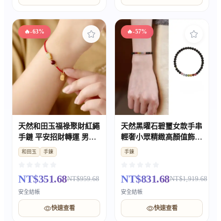
🔥
-63%
🔥
-57%
天然和田玉福祿聚財紅繩
天然黑曜石碧璽女款手串
手鏈 平安招財轉運 男女
輕奢小眾精緻高顏值飾品
款吉祥禮物
禮物
和田玉
手鍊
手鍊
NT$351.68
NT$831.68
NT$959.68
NT$1,919.68
安全結帳
安全結帳
快速查看
快速查看