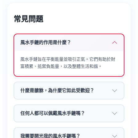
更為順暢。​
常見問題
可調式設計不論手腕粗細都舒適，日常通勤、
商務場合、節慶贈禮皆合適。單戴凸顯風水韻
味，疊戴其他細鏈更具層次感，低調中藏著對
生活的美好期許。​
風水手鏈的作用是什麼？
這不只是一件飾品，更是傳遞心意的媒介
風水手鏈旨在平衡能量並吸引正氣。它們有助於財
—— 送伴侶訴「相伴順遂」，送朋友傳「事
富積累、抵禦負能量，以及整體生活和諧。
業騰達」，送家人表「平安康寧」，每顆珠子
都藏著「願你萬事順意」的真摯祝福。​
什麼是貔貅，為什麼它如此受歡迎？
任何人都可以佩戴風水手鏈嗎？
我需要開光我的風水手鏈嗎？