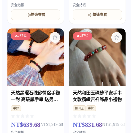
安全結帳
安全結帳
快速查看
快速查看
🔥
-67%
🔥
-57%
天然黑曜石硃砂情侶手鏈
天然和田玉硃砂平安手串
一對 高級感手串 送男女
女款精緻吉祥飾品小禮物
友節日紀念禮物
手鍊
和田玉
手鍊
NT$639.68
NT$831.68
NT$1,919.68
NT$1,919.68
安全結帳
安全結帳