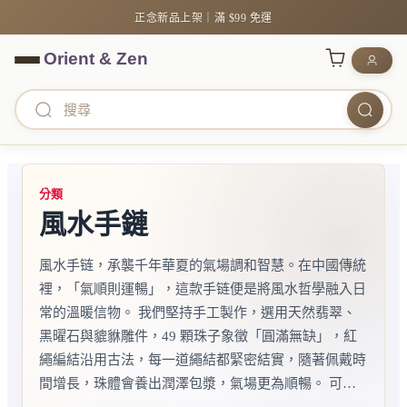
正念新品上架｜滿 $99 免運
分類
風水手鏈
風水手链，承襲千年華夏的氣場調和智慧。在中國傳統
裡，「氣順則運暢」，這款手链便是將風水哲學融入日
常的溫暖信物。​ 我們堅持手工製作，選用天然翡翠、
黑曜石與貔貅雕件，49 顆珠子象徵「圓滿無缺」，紅
繩編結沿用古法，每一道繩結都緊密結實，隨著佩戴時
間增長，珠體會養出潤澤包漿，氣場更為順暢。​ 可調