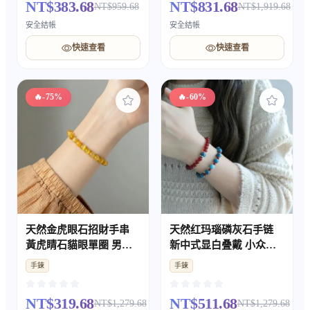
NT$383.68
NT$831.68
NT$959.68
NT$1,919.68
安全結帳
安全結帳
快速查看
快速查看
🔥
-75%
🔥
-60%
天然金虎眼石招財手串
天然红玛瑙磷灰石手链
黃虎睛石貓眼單圈 男女
新中式显白叠戴 小众气
款吉祥飾品禮物
质女款礼物
手鍊
手鍊
NT$319.68
NT$511.68
NT$1,279.68
NT$1,279.68