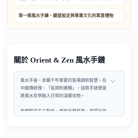
第一條風水手鍊、願望設定與尊重文化的寓意禮物
關於 Orient & Zen 風水手鏈
風水手链，承襲千年華夏的氣場調和智慧。在
中國傳統裡，「氣順則運暢」，這款手链便是
將風水哲學融入日常的溫暖信物。​
我們堅持手工製作，選用天然翡翠、黑曜石與
貔貅雕件，49 顆珠子象徵「圓滿無缺」，紅
繩編結沿用古法，每一道繩結都緊密結實，隨
著佩戴時間增長，珠體會養出潤澤包漿，氣場