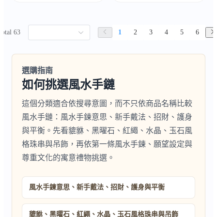
Total 63
1
2
3
4
5
6
選購指南
如何挑選風水手鏈
這個分類適合依搜尋意圖，而不只依商品名稱比較
風水手鏈：風水手鍊意思、新手戴法、招財、護身
與平衡。先看貔貅、黑曜石、紅繩、水晶、玉石風
格珠串與吊飾，再依第一條風水手鍊、願望設定與
尊重文化的寓意禮物挑選。
風水手鍊意思、新手戴法、招財、護身與平衡
貔貅、黑曜石、紅繩、水晶、玉石風格珠串與吊飾