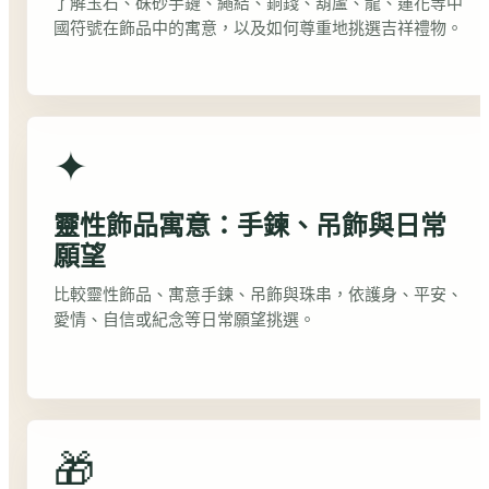
了解玉石、硃砂手鏈、繩結、銅錢、葫蘆、龍、蓮花等中
國符號在飾品中的寓意，以及如何尊重地挑選吉祥禮物。
✦
靈性飾品寓意：手鍊、吊飾與日常
願望
比較靈性飾品、寓意手鍊、吊飾與珠串，依護身、平安、
愛情、自信或紀念等日常願望挑選。
🎁