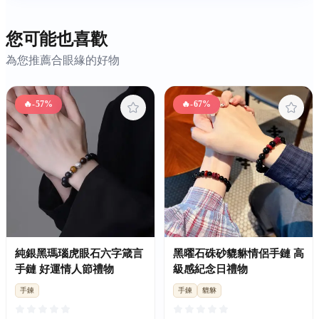
您可能也喜歡
為您推薦合眼緣的好物
🔥
-57%
🔥
-67%
純銀黑瑪瑙虎眼石六字箴言
黑曜石硃砂貔貅情侶手鏈 高
手鏈 好運情人節禮物
級感紀念日禮物
手鍊
手鍊
貔貅