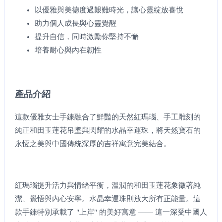
以優雅與美德度過艱難時光，讓心靈綻放喜悅
助力個人成長與心靈覺醒
提升自信，同時激勵你堅持不懈
培養耐心與內在韌性
產品介紹
這款優雅女士手鍊融合了鮮豔的天然紅瑪瑙、手工雕刻的
純正和田玉蓮花吊墜與閃耀的水晶幸運珠，將天然寶石的
永恆之美與中國傳統深厚的吉祥寓意完美結合。
紅瑪瑙提升活力與情緒平衡，溫潤的和田玉蓮花象徵著純
潔、覺悟與內心安寧。水晶幸運珠則放大所有正能量。這
款手鍊特別承載了 "上岸" 的美好寓意 —— 這一深受中國人