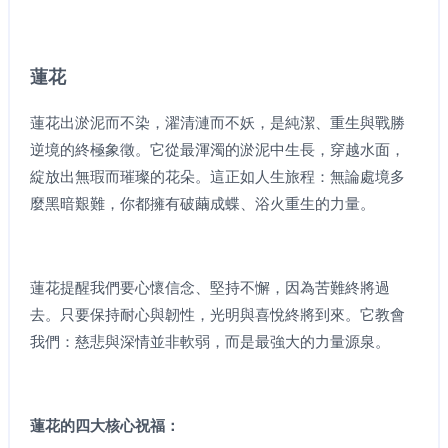
蓮花
蓮花出淤泥而不染，濯清漣而不妖，是純潔、重生與戰勝
逆境的終極象徵。它從最渾濁的淤泥中生長，穿越水面，
綻放出無瑕而璀璨的花朵。這正如人生旅程：無論處境多
麼黑暗艱難，你都擁有破繭成蝶、浴火重生的力量。
蓮花提醒我們要心懷信念、堅持不懈，因為苦難終將過
去。只要保持耐心與韌性，光明與喜悅終將到來。它教會
我們：慈悲與深情並非軟弱，而是最強大的力量源泉。
蓮花的四大核心祝福：