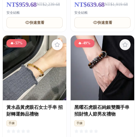
NT$959.68
NT$639.68
NT$2,239.68
NT$1,919.68
安全結帳
安全結帳
快速查看
快速查看
🔥
-57%
🔥
-49%
黃水晶黃虎眼石女士手串 招
黑曜石虎眼石純銀雙圈手串
財轉運飾品禮物
招財情人節男友禮物
手鍊
手鍊