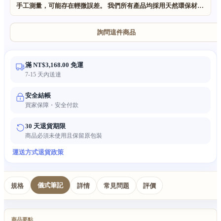
手工測量，可能存在輕微誤差。 我們所有產品均採用天然環保材料
製作。 由於產品為手工製作且使用天然材質，每件作品都是獨一無
二的，可能存在細微不規則之處。顏色也可能因光線和顯示器設置
而略有不同。
詢問這件商品
滿 NT$3,168.00 免運
7-15 天內送達
安全結帳
買家保障・安全付款
30 天退貨期限
商品必須未使用且保留原包裝
運送方式
退貨政策
儀式筆記
規格
詳情
常見問題
評價
商品要點