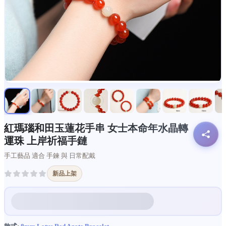
紅瑪瑙和田玉蓮花手串 女士本命年水晶轉
運珠 上岸祈福手鏈
手工藝品 適合 手鍊 與 日常配戴
新品上架