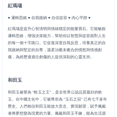
紅瑪瑙
♥ 邏輯思維 ♥ 自我接納 ♥ 自信從容 ♥ 內心平靜 ♥
紅瑪瑙是提升心智清明與情緒穩定的能量寶石。它能敏銳
邏輯思維，增強決策能力，幫助你以智慧與從容面對人生
的每一個十字路口。它促進深度自我反思，培養真正的自
我接納與堅定的自尊，溫柔治癒未癒合的憤怒與情感創
傷，為經歷過過往創傷的人提供深刻的心靈支持。
和田玉
和田玉被譽為 "軟玉之王"，是全世界公認品質最好的軟
玉。在中國文化中，它被尊崇為 "玉石之冠" 已有七千多年
歷史。人們相信和田玉能放大意念、實現願望，賦予佩戴
者將夢想變為現實的力量。佩戴和田玉手鍊，能為生活源