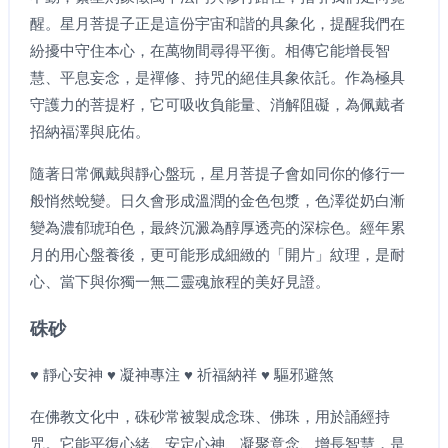
醒。星月菩提子正是這份宇宙和諧的具象化，提醒我們在
紛擾中守住本心，在萬物間尋得平衡。相傳它能增長智
慧、平息妄念，是禪修、持咒的絕佳具象依託。作為極具
守護力的菩提籽，它可吸收負能量、消解阻礙，為佩戴者
招納福澤與庇佑。
隨著日常佩戴與靜心盤玩，星月菩提子會如同你的修行一
般悄然蛻變。日久會形成溫潤的金色包漿，色澤從奶白漸
變為濃郁琥珀色，最終沉澱為醇厚透亮的深棕色。經年累
月的用心盤養後，更可能形成細緻的「開片」紋理，是耐
心、當下與你獨一無二靈魂旅程的美好見證。
硃砂
♥ 靜心安神 ♥ 凝神專注 ♥ 祈福納祥 ♥ 驅邪避煞
在佛教文化中，硃砂常被製成念珠、佛珠，用於誦經持
咒。它能平復心緒、安定心神、凝聚意念、增長智慧，是