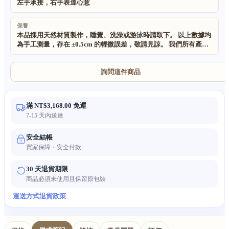
左手承接，右手表達心意
保養
本品採用天然材質製作，睡覺、洗澡或游泳時請取下。 以上數據均
為手工測量，存在 ±0.5cm 的輕微誤差，敬請見諒。 我們所有產品
使用的材料均為 100% 天然環保材質。 本品為純手工製作且採用天
然材質，因此尺寸、紋理可能存在細微不規則之處；同時由於燈光
及顯示器差異，實物顏色可能與圖片略有不同。
詢問這件商品
滿 NT$3,168.00 免運
7-15 天內送達
安全結帳
買家保障・安全付款
30 天退貨期限
商品必須未使用且保留原包裝
運送方式
退貨政策