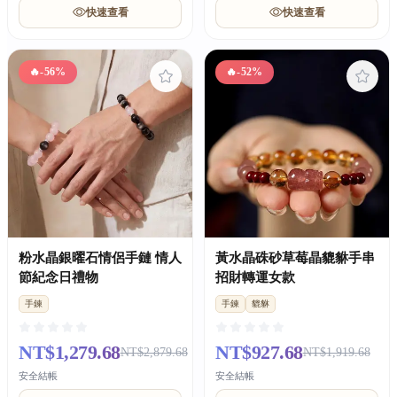
快速查看
快速查看
🔥
-56%
🔥
-52%
粉水晶銀曜石情侶手鏈 情人
黃水晶硃砂草莓晶貔貅手串
節紀念日禮物
招財轉運女款
手鍊
手鍊
貔貅
NT$1,279.68
NT$927.68
NT$2,879.68
NT$1,919.68
安全結帳
安全結帳