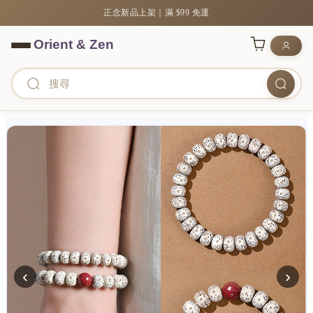
正念新品上架｜滿 $99 免運
‹
›