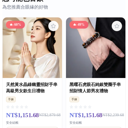
為您推薦合眼緣的好物
🔥
-60%
🔥
-49%
天然黃水晶綠幽靈招財手串
黑曜石虎眼石純銀雙圈手串
高級男女款生日禮物
招財情人節男友禮物
手鍊
手鍊
NT$1,151.68
NT$1,151.68
NT$2,879.68
NT$2,239.68
安全結帳
安全結帳