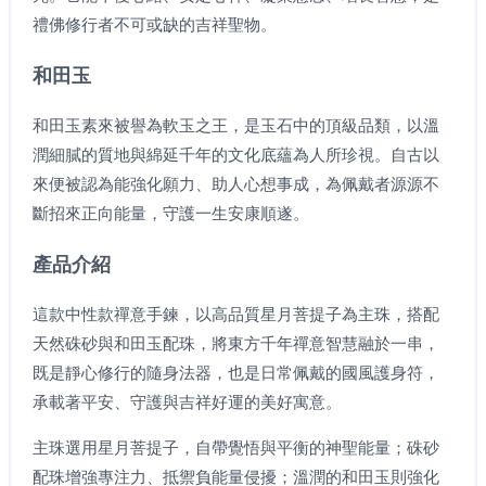
禮佛修行者不可或缺的吉祥聖物。
和田玉
和田玉素來被譽為軟玉之王，是玉石中的頂級品類，以溫
潤細膩的質地與綿延千年的文化底蘊為人所珍視。自古以
來便被認為能強化願力、助人心想事成，為佩戴者源源不
斷招來正向能量，守護一生安康順遂。
產品介紹
這款中性款禪意手鍊，以高品質星月菩提子為主珠，搭配
天然硃砂與和田玉配珠，將東方千年禪意智慧融於一串，
既是靜心修行的隨身法器，也是日常佩戴的國風護身符，
承載著平安、守護與吉祥好運的美好寓意。
主珠選用星月菩提子，自帶覺悟與平衡的神聖能量；硃砂
配珠增強專注力、抵禦負能量侵擾；溫潤的和田玉則強化