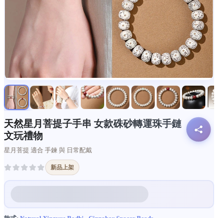
天然星月菩提子手串 女款硃砂轉運珠手鏈
文玩禮物
星月菩提 適合 手鍊 與 日常配戴
新品上架