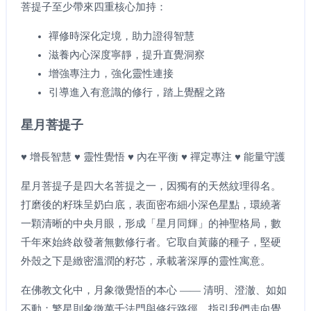
菩提子至少帶來四重核心加持：
禪修時深化定境，助力證得智慧
滋養內心深度寧靜，提升直覺洞察
增強專注力，強化靈性連接
引導進入有意識的修行，踏上覺醒之路
星月菩提子
♥ 增長智慧 ♥ 靈性覺悟 ♥ 內在平衡 ♥ 禪定專注 ♥ 能量守護
星月菩提子是四大名菩提之一，因獨有的天然紋理得名。
打磨後的籽珠呈奶白底，表面密布細小深色星點，環繞著
一顆清晰的中央月眼，形成「星月同輝」的神聖格局，數
千年來始終啟發著無數修行者。它取自黃藤的種子，堅硬
外殼之下是緻密溫潤的籽芯，承載著深厚的靈性寓意。
在佛教文化中，月象徵覺悟的本心 —— 清明、澄澈、如如
不動；繁星則象徵萬千法門與修行路徑，指引我們走向覺