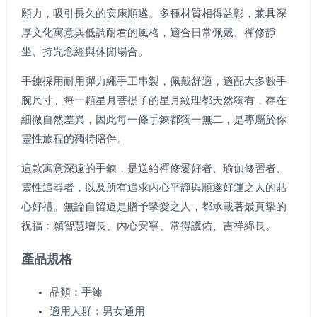
願力，吸引長久的安康順遂。多種材質相得益彰，兼具深
厚文化寓意與低調耐看的風格，適合日常佩戴、禪修靜
坐、持咒念經與休閒場合。
手鍊採用耐用彈力繩手工串製，佩戴舒適，適配大多數手
腕尺寸。每一顆星月菩提子的星月紋理都天然獨有，存在
細微自然差異，因此每一條手鍊都獨一無二，是專屬於你
靈性旅程的獨特陪伴。
這款寓意深遠的手鍊，是送給禪修愛好者、瑜伽修習者、
靈性追尋者，以及所有追求內心平靜與順遂好運之人的貼
心好禮。無論自留還是贈予摯愛之人，都承載著最真摯的
祝福：願智慧增長、內心安寧、常得護佑、吉祥綿長。
產品規格
品類：手鍊
適用人群：男女通用