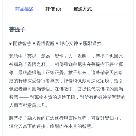
商品描述
評價 (0)
運送方式
菩提子
♥ 開啟智慧 ♥ 覺悟覺醒 ♥ 靜心安神 ♥ 驅邪避煞
梵語中「菩提」意為「覺悟」與「覺醒」，菩提子也因此
被稱為「覺悟之籽」。相傳釋迦牟尼佛在菩提樹下靜坐禪
修，最終證得無上正等正覺。數千年來，這些帶著天然暗
紋的籽珠深受修行者尊崇，禪修時佩戴可深化定境，指引
佩戴者趨向圓滿覺悟。在佛教中，菩提也代表佛陀的圓滿
智慧 —— 對萬物本質的通透了悟，對所有追尋神聖智慧的
人而言都意義非凡。
將菩提子融入你的正念修行與靈性旅程，可提升覺知力，
深化與當下的連接，喚醒內在本具的智慧。