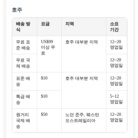
호주
배송 방
요금
지역
소요
식
기간
US$99
12~20
무료 표
호주 대부분 지역
이상 무
영업일
준 배송
료
12~20
무료 국
영업일
제 배송
$10
12~20
표준 배
호주 대부분 지역
영업일
송
$10
5~12
특급 배
영업일
송
$50
12~20
원거리
노던 준주, 웨스턴
영업일
국제 배
오스트레일리아
송