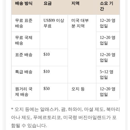
배송 방식
요금
지역
소요 기
간
무료 표준
US$99 이상
미국 대부
12~20 영
배송
무료
분 지역
업일
무료 국제
12~20 영
배송
업일
$10
표준 배송
12~20 영
업일
$10
특급 배송
5~12 영
업일
$50
원거리 국
오지 등
12~20 영
제 배송
업일
* 오지 등에는 알래스카, 괌, 하와이, 마셜 제도, 북마리
아나 제도, 푸에르토리코, 미국령 버진아일랜드가 포
함될 수 있습니다.