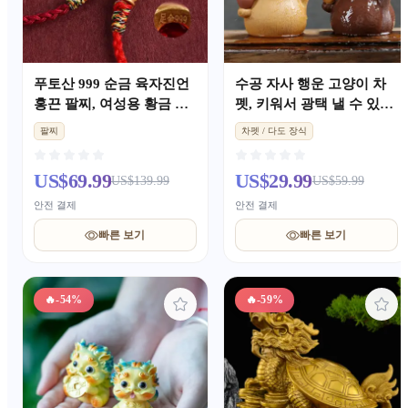
푸토산 999 순금 육자진언
수공 자사 행운 고양이 차
홍끈 팔찌, 여성용 황금 행
펫, 키워서 광택 낼 수 있는
운구슬, 본명년 기원 선물
다도 소품, 귀여운 길상 인
팔찌
차펫 / 다도 장식
테리어 장식
US$69.99
US$29.99
US$139.99
US$59.99
안전 결제
안전 결제
빠른 보기
빠른 보기
🔥
-54%
🔥
-59%