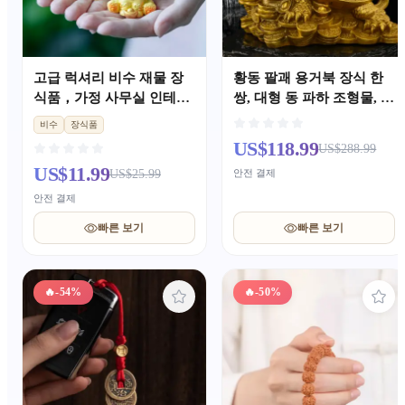
고급 럭셔리 비수 재물 장
황동 팔괘 용거북 장식 한
식품，가정 사무실 인테리
쌍, 대형 동 파하 조형물, 거
어，이사·개업 기념 선물
실 현관 재물운 가호 중국
비수
장식품
풍 인테리어 소품
US$118.99
US$288.99
US$11.99
US$25.99
안전 결제
안전 결제
빠른 보기
빠른 보기
🔥
-54%
🔥
-50%