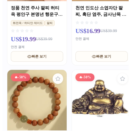
정품 천연 주사 팔찌 허티
천연 인도산 소엽자단 팔
옥 평안구 본명년 행운구슬
찌, 흑단 염주, 금사난목 팔
팔찌 남녀공용 커플 여자친
찌, 허티옥 문완 액세서리
화전옥 / 허티안 제이드
팔찌
구 선물
남녀 공용 커플 중국풍 장
US$16.99
US$39.99
신구
US$19.99
US$39.99
안전 결제
안전 결제
빠른 보기
빠른 보기
🔥
-50%
🔥
-50%