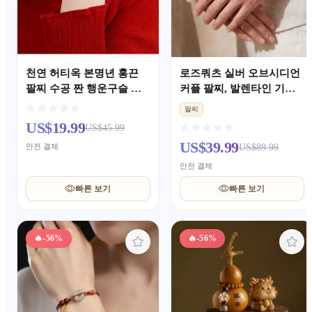
천연 허티옥 본명년 홍끈
로즈쿼츠 실버 오브시디언
팔찌 수공 짠 행운구슬 팔
커플 팔찌, 발렌타인 기념
찌 남녀공용 중국풍 기원
일 선물
팔찌
선물
US$19.99
US$45.99
US$39.99
안전 결제
US$89.99
안전 결제
빠른 보기
빠른 보기
🔥
-56%
🔥
-56%