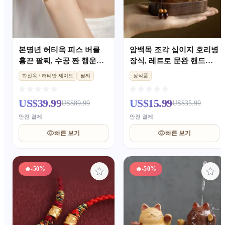
본명년 허티옥 피스 버클
암백목 조각 십이지 호리병
홍끈 팔찌, 수공 짠 행운구
장식, 레트로 문완 핸드소
슬, 남녀 커플 장신구
품, 고급 책상·차량 공예 선
화전옥 / 허티안 제이드
팔찌
장식품
물
US$39.99
US$15.99
US$89.99
US$35.99
안전 결제
안전 결제
빠른 보기
빠른 보기
🔥
-50%
🔥
-50%