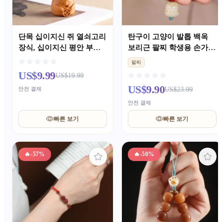
단목 십이지신 쥐 열쇠고리
탄구이 고양이 발톱 백옥
장식, 십이지신 평안 부적,
보리근 팔찌 학생용 손가락
남녀 공용 정교한 폰 스트
감는 부드러운 반완용 주머
팔찌
랩・자동차 키 펜던트
니주얼리 여성용 문완 팔찌
US$9.99
US$19.99
US$9.90
안전 결제
US$23.99
안전 결제
빠른 보기
빠른 보기
🔥
-57%
🔥
-50%