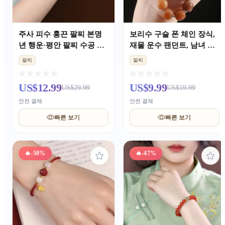
주사 피수 홍끈 팔찌 본명
보리수 구슬 폰 체인 장식,
년 행운·평안 팔찌 수공 짠
재물 운수 팬던트, 남녀 공
커플 기원 장신구 선물
용 고급 폰케이스·가방 스
팔찌
팔찌
트랩
US$12.99
US$9.99
US$29.99
US$19.99
안전 결제
안전 결제
빠른 보기
빠른 보기
🔥
-50%
🔥
-47%