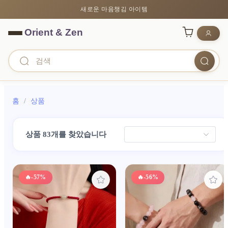
새로운 마음챙김 아이템
홈
/
상품
상품 83개를 찾았습니다
🔥
-57%
🔥
-56%