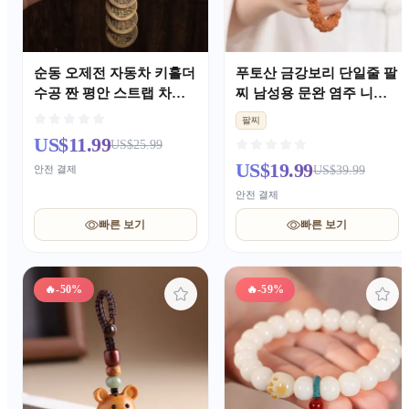
순동 오제전 자동차 키홀더
푸토산 금강보리 단일줄 팔
수공 짠 평안 스트랩 차량
찌 남성용 문완 염주 니치
길상 펜던트 크리에이티브
한 플레이잉 팔찌
팔찌
선물
US$11.99
US$25.99
US$19.99
안전 결제
US$39.99
안전 결제
빠른 보기
빠른 보기
🔥
-50%
🔥
-59%