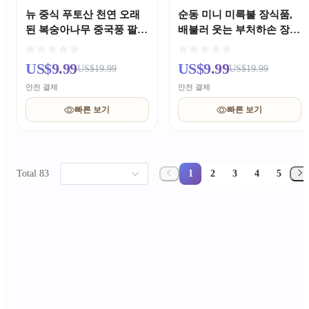
뉴 중식 푸토산 천연 오래
순동 미니 미륵불 장식품,
된 복숭아나무 중국풍 팔
배불러 웃는 부처하손 장식
찌, 본명년 기원 염주 팔찌,
품, 책상·자동차용 황동 소
연인 남녀용 오리지널 중국
품
US$9.99
US$9.99
US$19.99
US$19.99
풍 선물
안전 결제
안전 결제
빠른 보기
빠른 보기
Total 83
1
2
3
4
5