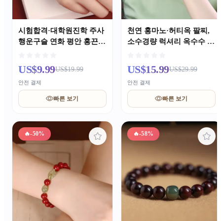
시험합격·대학원진학 주사
천연 홍마노·허티옥 팔찌,
행운구슬 연화 평안 홍끈
소수경량 럭셔리 옥수수 수
팔찌 여성 본명년 절친 기
정 팔찌, 남녀 공용 정교한
원 팔찌
중국풍 옥석 장신구
US$9.99
US$15.99
US$19.99
US$29.99
안전 결제
안전 결제
빠른 보기
빠른 보기
🔥
-50%
🔥
-58%