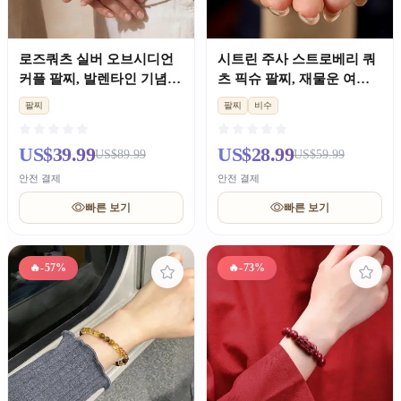
로즈쿼츠 실버 오브시디언
시트린 주사 스트로베리 쿼
커플 팔찌, 발렌타인 기념일
츠 픽슈 팔찌, 재물운 여성
선물
용
팔찌
팔찌
비수
US$39.99
US$28.99
US$89.99
US$59.99
안전 결제
안전 결제
빠른 보기
빠른 보기
🔥
-57%
🔥
-73%