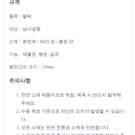
규격
품목：팔찌
대상：남녀공용
소재：화전옥 / S925 은 / 붉은 끈
기능：재물운, 행운, 길조
평안고리 크기：13mm
주의사항
천연 소재 제품이므로 취침, 목욕 시 반드시 탈착해
주세요.
수동 측정 기준으로 약간의 오차가 발생할 수 있습니
다.
모든 소재는 천연 친환경 소재로 안전합니다.