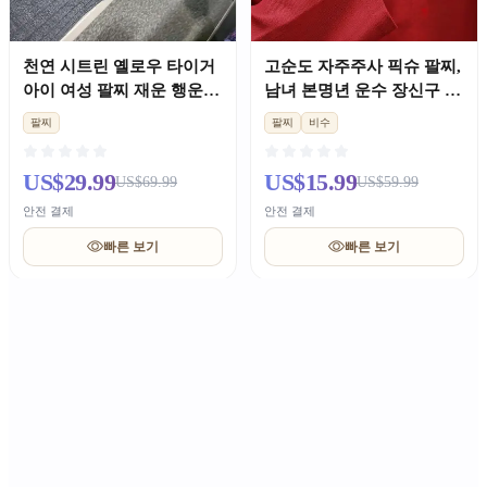
천연 시트린 옐로우 타이거
고순도 자주주사 픽슈 팔찌,
아이 여성 팔찌 재운 행운
남녀 본명년 운수 장신구 선
선물
물
팔찌
팔찌
비수
US$29.99
US$15.99
US$69.99
US$59.99
안전 결제
안전 결제
빠른 보기
빠른 보기