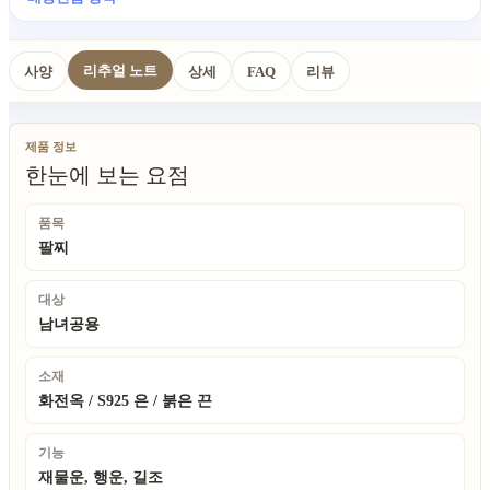
리추얼 노트
사양
상세
FAQ
리뷰
제품 정보
한눈에 보는 요점
품목
팔찌
대상
남녀공용
소재
화전옥 / S925 은 / 붉은 끈
기능
재물운, 행운, 길조