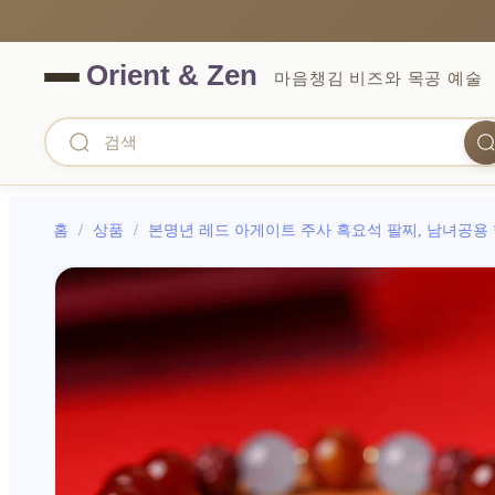
마음챙김 비즈와 목공 예술
홈
/
상품
/
본명년 레드 아게이트 주사 흑요석 팔찌, 남녀공용