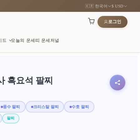
🇰🇷 한국어
$ USD
로그인
이드
오늘의 운세
띠 운세
저널
행운
 나무
 위해
사 흑요석 팔찌
길을 여는 상징
 손끝에 익숙한 질감
안정에 대한 조용한 바람
풍수 팔찌
크리스탈 팔찌
수호 팔찌
 조화
상징
있는 모든 선물
팔찌
 스톤과 의미 있는 선물
 형태를 현대적으로 절제
고르기 좋은 아이템 보기