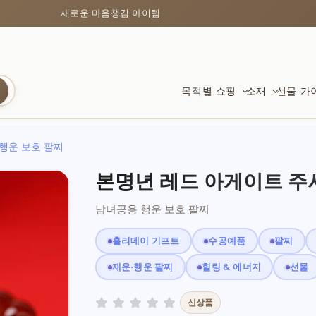
새로운 마음챙김 아이템
목적별 쇼핑
소재
선물 가
 행운 보호 팔찌
보호
크리스털 팔찌
새로운 시작을 위해
부와 
보리와
보호를
본명년 레드 아게이트 주
흑요석, 비휴, 안정감을 주는 아이템
색감, 투명도, 자연스러운 변화
졸업, 이사, 일, 새로운 출발
번영과 
따뜻하고
안전과 
남녀공용 행운 보호 팔찌
홀리데이 기프트
수공예품
팔찌
차분함과 명료함
붉은 실
번영을 위해
사랑과
풍수 
의미 
재운·행운 팔찌
힐링 & 에너지
선물
집중과 고요함을 위한 소재
축복과 연결의 단순한 상징
일, 돈, 전진을 위한 축복
부드러운
전통적인
선물로 
신상품