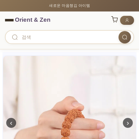
새로운 마음챙김 아이템
‹
›