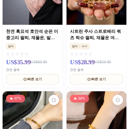
천연 흑요석 호안석 순은 이
시트린 주사 스트로베리 쿼
중고리 팔찌, 재물운, 발렌
츠 픽슈 팔찌, 재물운 여성
타인 남자친구 선물
용
팔찌
팔찌
비수
US$35.99
US$28.99
US$69.99
US$59.99
안전 결제
안전 결제
빠른 보기
빠른 보기
🔥
-57%
🔥
-54%