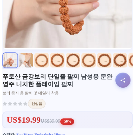
푸토산 금강보리 단일줄 팔찌 남성용 문완
염주 니치한 플레이잉 팔찌
보리 종자 용 팔찌 및 데일리 착용
신상품
US$19.99
US$39.99
-50%
스타일:
Shu Wang Rudraksha 10mm