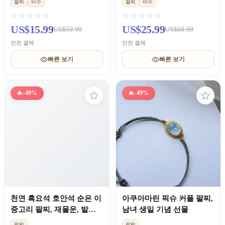
팔찌
비수
팔찌
비수
US$15.99
US$25.99
US$59.99
US$69.99
안전 결제
안전 결제
빠른 보기
빠른 보기
🔥
-49%
🔥
-49%
천연 흑요석 호안석 순은 이
아쿠아마린 픽슈 커플 팔찌,
중고리 팔찌, 재물운, 발렌
남녀 생일 기념 선물
타인 남자친구 선물
팔찌
팔찌