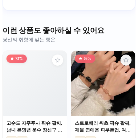
이런 상품도 좋아하실 수 있어요
당신의 취향에 맞는 행운
🔥
-73%
🔥
-63%
고순도 자주주사 픽슈 팔찌,
스트로베리 쿼츠 픽슈 팔찌,
남녀 본명년 운수 장신구 선
재물 연애운 피부톤업, 여성
물
커플 선물