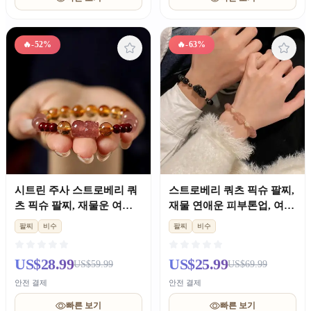
🔥
-52%
🔥
-63%
시트린 주사 스트로베리 쿼
스트로베리 쿼츠 픽슈 팔찌,
츠 픽슈 팔찌, 재물운 여성
재물 연애운 피부톤업, 여성
용
커플 선물
팔찌
비수
팔찌
비수
US$28.99
US$25.99
US$59.99
US$69.99
안전 결제
안전 결제
빠른 보기
빠른 보기