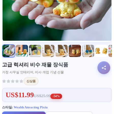
고급 럭셔리 비수 재물 장식품
가정 사무실 인테리어, 이사·개업 기념 선물
신상품
US$11.99
US$25.99
-54%
스타일:
Wealth Attracting Pixiu