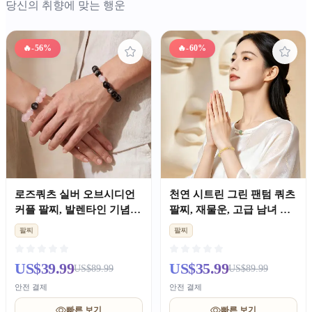
당신의 취향에 맞는 행운
🔥
-56%
🔥
-60%
로즈쿼츠 실버 오브시디언
천연 시트린 그린 팬텀 쿼츠
커플 팔찌, 발렌타인 기념일
팔찌, 재물운, 고급 남녀 겸
선물
용 생일 선물
팔찌
팔찌
US$39.99
US$35.99
US$89.99
US$89.99
안전 결제
안전 결제
빠른 보기
빠른 보기